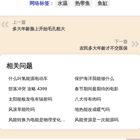
网络标签：
水温
热带鱼
鱼缸
上一篇
多大年龄脸上开始毛孔粗大
下一篇
农民多大年龄才不交医保
相关问题
什么叫氢能源电动车
保护海洋我能做什么
部落冲突 攻略 4399
春节期间最期待的电影
太阳能板发电有辐射吗
八犬传有肉吗
风滚草能吃吗
地热能改成暖气吗
风能转换为电能是物理变化还是化学变化
风能资源是一次能源吗