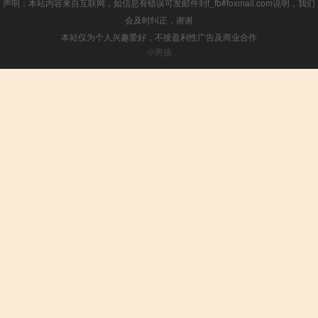
声明：本站内容来自互联网，如信息有错误可发邮件到f_fb#foxmail.com说明，我们
会及时纠正，谢谢
本站仅为个人兴趣爱好，不接盈利性广告及商业合作
小男孩