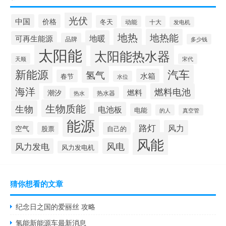
光伏
中国
价格
冬天
动能
十大
发电机
地热
地热能
地暖
可再生能源
品牌
多少钱
太阳能
太阳能热水器
天顺
宋代
新能源
汽车
氢气
水箱
春节
水位
海洋
燃料电池
燃料
潮汐
热水器
热水
生物质能
生物
电池板
电能
的人
真空管
能源
路灯
风力
空气
股票
自己的
风能
风力发电
风电
风力发电机
猜你想看的文章
纪念日之国的爱丽丝 攻略
氢能新能源车最新消息