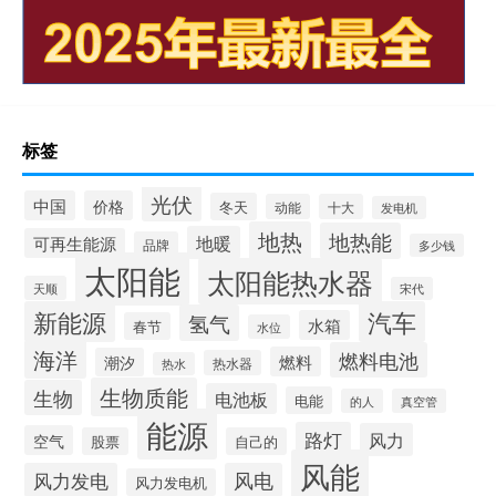
标签
光伏
中国
价格
冬天
动能
十大
发电机
地热
地热能
地暖
可再生能源
品牌
多少钱
太阳能
太阳能热水器
天顺
宋代
新能源
汽车
氢气
水箱
春节
水位
海洋
燃料电池
燃料
潮汐
热水器
热水
生物质能
生物
电池板
电能
的人
真空管
能源
路灯
风力
空气
股票
自己的
风能
风力发电
风电
风力发电机