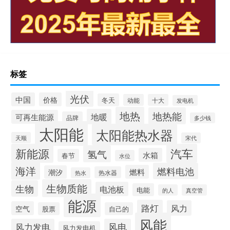
标签
光伏
中国
价格
冬天
动能
十大
发电机
地热
地热能
地暖
可再生能源
品牌
多少钱
太阳能
太阳能热水器
天顺
宋代
新能源
汽车
氢气
水箱
春节
水位
海洋
燃料电池
燃料
潮汐
热水器
热水
生物质能
生物
电池板
电能
的人
真空管
能源
路灯
风力
空气
股票
自己的
风能
风力发电
风电
风力发电机