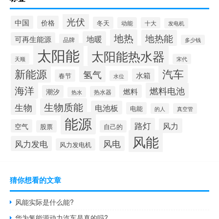
光伏
中国
价格
冬天
动能
十大
发电机
地热
地热能
地暖
可再生能源
品牌
多少钱
太阳能
太阳能热水器
天顺
宋代
新能源
汽车
氢气
水箱
春节
水位
海洋
燃料电池
燃料
潮汐
热水器
热水
生物质能
生物
电池板
电能
的人
真空管
能源
路灯
风力
空气
股票
自己的
风能
风力发电
风电
风力发电机
猜你想看的文章
风能实际是什么能?
华为氢能源动力汽车是真的吗?