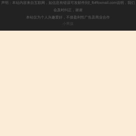
声明：本站内容来自互联网，如信息有错误可发邮件到f_fb#foxmail.com说明，我们
会及时纠正，谢谢
本站仅为个人兴趣爱好，不接盈利性广告及商业合作
小男孩