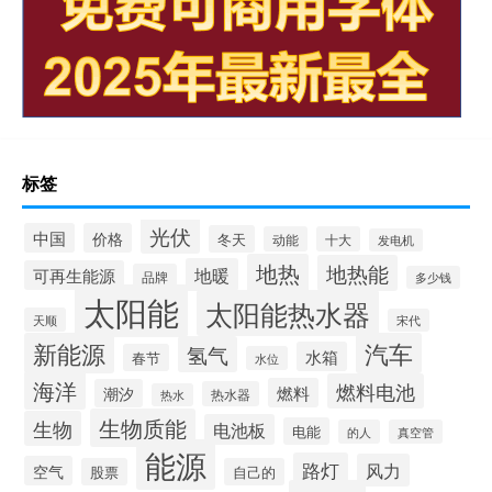
标签
光伏
中国
价格
冬天
动能
十大
发电机
地热
地热能
地暖
可再生能源
品牌
多少钱
太阳能
太阳能热水器
天顺
宋代
新能源
汽车
氢气
水箱
春节
水位
海洋
燃料电池
燃料
潮汐
热水器
热水
生物质能
生物
电池板
电能
的人
真空管
能源
路灯
风力
空气
股票
自己的