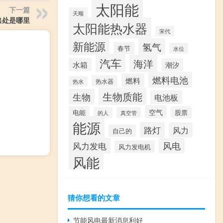
太阳能
下一篇
天顺
出处是哪里
太阳能热水器
宋代
新能源
氢气
春节
水位
汽车
海洋
水箱
潮汐
燃料电池
燃料
热水器
热水
生物质能
生物
电池板
空气
电能
股票
的人
真空管
能源
路灯
风力
自己的
风力发电
风电
风力发电机
风能
猜你想看的文章
节能风电最新消息利好