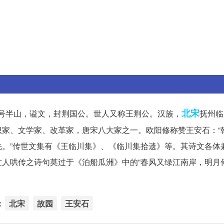
北宋
介甫，号半山，谥文，封荆国公。世人又称王荆公。汉族，
抚州临
家、文学家、改革家，唐宋八大家之一。欧阳修称赞王安石：“
。”传世文集有《王临川集》、《临川集拾遗》等。其诗文各体
人哄传之诗句莫过于《泊船瓜洲》中的“春风又绿江南岸，明月
：
北宋
故园
王安石