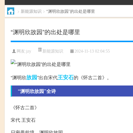
>
新能源知识
>
“渊明欣故园”的出处是哪里
“渊明欣故园”的出处是哪里
新能源知识
网友:
jzy
2024-11-13 02:04:55
故园
王安石
“渊明欣
”出自宋代
的《怀古二首》。
“渊明欣故园”全诗
《怀古二首》
宋代 王安石
日密畏前境，渊明欣故园。