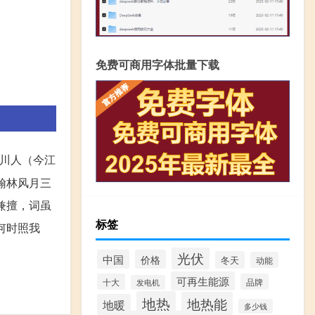
免费可商用字体批量下载
川人（今江
翰林风月三
兼擅，词虽
标签
何时照我
光伏
中国
价格
冬天
动能
可再生能源
十大
品牌
发电机
地热
地热能
地暖
多少钱