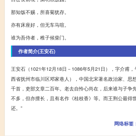
那知饭不赐，所喜菊犹存。
亦有床座好，但无车马喧。
谁为吾侍者，稚子候柴门。
作者简介(王安石)
王安石（1021年12月18日－1086年5月21日），字
西省抚州市临川区邓家巷人），中国北宋著名政治家、思想
千首，吏部文章二百年。老去自怜心尚在，后来谁与子争先
不多，但亦擅长，且有名作《桂枝香》等。而王荆公最得世
还。”
网络标签