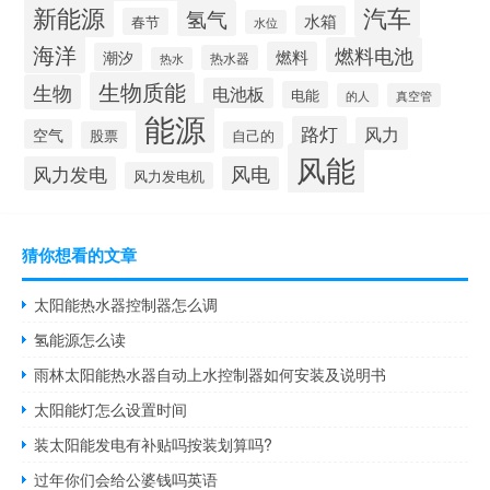
新能源
汽车
氢气
水箱
春节
水位
海洋
燃料电池
燃料
潮汐
热水器
热水
生物质能
生物
电池板
电能
的人
真空管
能源
路灯
风力
空气
股票
自己的
风能
风力发电
风电
风力发电机
猜你想看的文章
太阳能热水器控制器怎么调
氢能源怎么读
雨林太阳能热水器自动上水控制器如何安装及说明书
太阳能灯怎么设置时间
装太阳能发电有补贴吗按装划算吗?
过年你们会给公婆钱吗英语