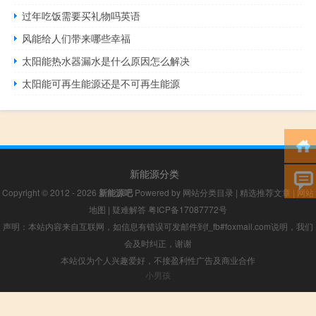
过年吃饭需要买礼物吗英语
风能给人们带来哪些幸福
太阳能热水器漏水是什么原因怎么解决
太阳能可再生能源还是不可再生能源
新能源分类
Copyright © 2012 - 2026
新能源吧
Powered by
网站分类目录
|
精选推荐文章
|
网站
地图
|
疑难解答
粤ICP备17087772号
声明：本站内容来自互联网，如信息有错误可发邮件到f_fb#foxmail.com说明，我们
会及时纠正，谢谢
本站仅为个人兴趣爱好，不接盈利性广告及商业合作
小男孩