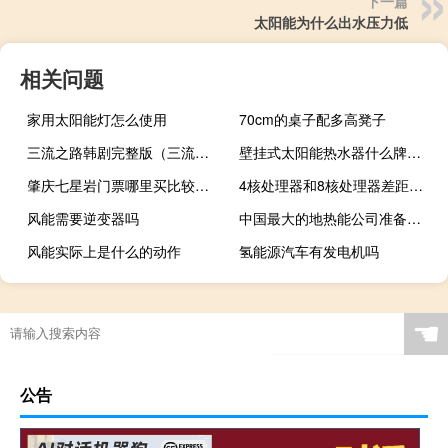
下一篇
太阳能为什么出水压力低
相关问题
家用太阳能灯怎么使用
70cm的桌子配多高凳子
三流之路韩剧完整版（三流之路韩剧tv）
壁挂式太阳能热水器什么牌子好
肇庆七星岩门票哪里买比较便宜 肇庆七星岩好玩吗
4核处理器和8核处理器差距（4核处理器）
风能需要逆变器吗
中国最大的地热能公司准备上市
风能实际上是什么的动作
氢能源汽车有发电机吗
☚
公告