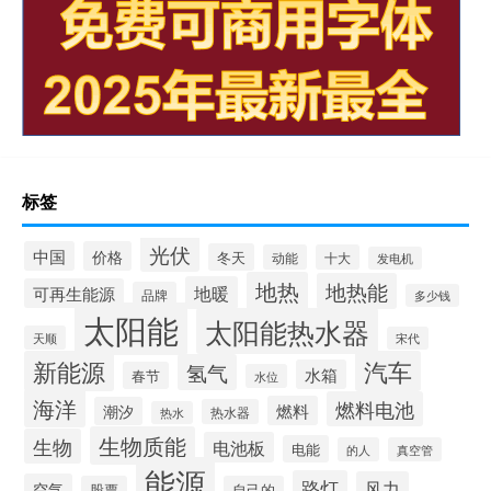
标签
光伏
中国
价格
冬天
动能
十大
发电机
地热
地热能
地暖
可再生能源
品牌
多少钱
太阳能
太阳能热水器
天顺
宋代
新能源
汽车
氢气
水箱
春节
水位
海洋
燃料电池
燃料
潮汐
热水器
热水
生物质能
生物
电池板
电能
的人
真空管
能源
路灯
风力
空气
股票
自己的