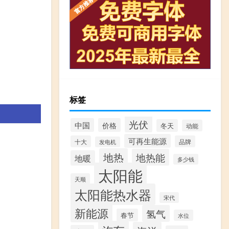
标签
光伏
中国
价格
冬天
动能
可再生能源
十大
品牌
发电机
地热
地热能
地暖
多少钱
太阳能
天顺
太阳能热水器
宋代
新能源
氢气
春节
水位