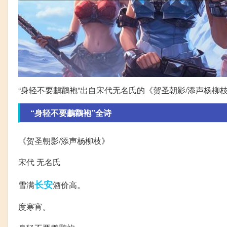
“身轻不要鷫鸘袍”出自宋代无名氏的《贺圣朝影/添声杨柳
“身轻不要鷫鸘袍”全诗
《贺圣朝影/添声杨柳枝》
宋代 无名氏
长安
雪满
酒价高。
度寒宵。