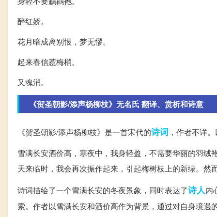
身轻不要鷫鸘袍。
醉红娇。
花月暗成离别恨，梦无憀。
起来春信惹梅梢。
又魂消。
《贺圣朝影/添声杨柳枝》无名氏 翻译、赏析和诗意
诗词
《贺圣朝影/添声杨柳枝》是一首宋代的
，作者不详。
雪满长安酒价高，寒夜中，我身轻盈，不需要华丽的羽绒
天来临时，我会再次振作起来，引起梅树枝上的新绿。然
诗人
诗词描绘了一个雪满长安的冬夜景象，同时表达了
内
索。作者以雪满长安和酒价高作为背景，通过对自身境遇