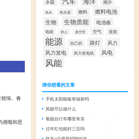
汽车
海洋
水箱
潮汐
燃料电池
燃料
热水器
热水
生物质能
生物
电池板
空气
电能
股票
的人
真空管
能源
路灯
风力
自己的
风力发电
风电
风力发电机
风能
猜你想看的文章
有烦恼。春
手机太阳能板有辐射吗
风能可以做什么
氢能自行车哪里有卖
的感慨和思
过年红包能封三百吗
联东u谷最新招聘信息