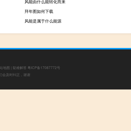
风能由什么能转化而来
拜年图如何下载
风能是属于什么能源
站地图
|
疑难解答
粤ICP备17087772号
，我们会及时纠正，谢谢