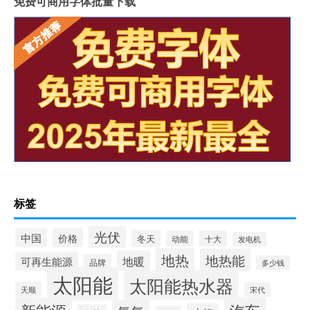
免费可商用字体批量下载
标签
光伏
中国
价格
冬天
动能
十大
发电机
地热
地热能
地暖
可再生能源
品牌
多少钱
太阳能
太阳能热水器
天顺
宋代