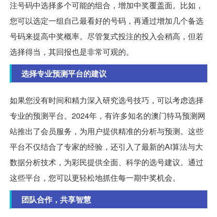
注号码中选择多个可能的组合，增加中奖覆盖面。比如，
您可以选定一组自己最看好的号码，再通过增加几个备选
号码来提高中奖概率。尽管复式投注的投入会稍高，但若
选择得当，其回报也是非常可观的。
选择专业预测平台的建议
如果您没有时间和精力深入研究选号技巧，可以考虑选择
专业的预测平台。2024年，有许多知名的澳门特马预测网
站推出了会员服务，为用户提供精准的分析与预测。这些
平台不仅结合了专家的经验，还引入了最新的AI算法与大
数据分析技术，为彩民提供全面、科学的选号建议。通过
这些平台，您可以更轻松地抓住每一期中奖机会。
团队合作，共享智慧