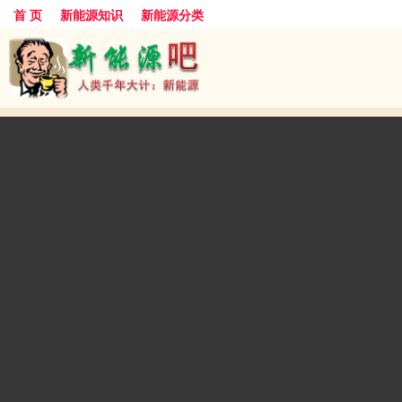
首 页
新能源知识
新能源分类