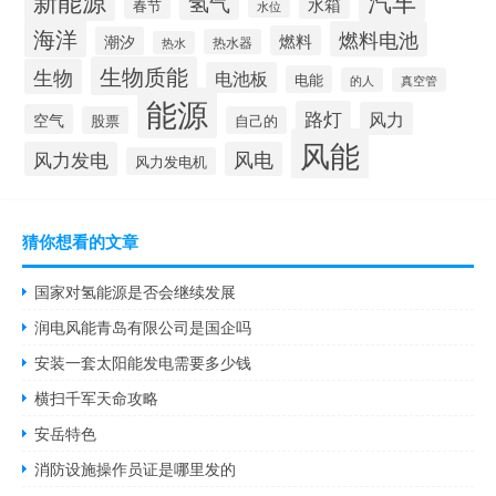
新能源
汽车
氢气
水箱
春节
水位
海洋
燃料电池
燃料
潮汐
热水器
热水
生物质能
生物
电池板
电能
的人
真空管
能源
路灯
风力
空气
股票
自己的
风能
风力发电
风电
风力发电机
猜你想看的文章
国家对氢能源是否会继续发展
润电风能青岛有限公司是国企吗
安装一套太阳能发电需要多少钱
横扫千军天命攻略
安岳特色
消防设施操作员证是哪里发的