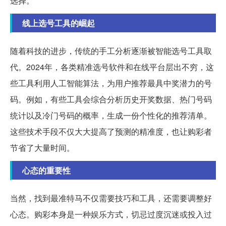
选择。
线上选号工具的崛起
随着科技的进步，传统的手工分析逐渐被智能选号工具取
代。2024年，各类精准选号软件和在线平台层出不穷，这
些工具利用人工智能算法，为用户推荐最具中奖潜力的号
码。例如，有些工具会综合分析历史开奖数据、热门号码
统计以及冷门号码的概率，生成一份个性化的推荐清单。
这些技术手段不仅大大提高了预测的精准度，也让购彩者
节省了大量时间。
心态的重要性
当然，找到最准特马不仅需要技巧和工具，还需要调整好
心态。购彩本身是一种娱乐方式，切忌过度沉迷或投入过