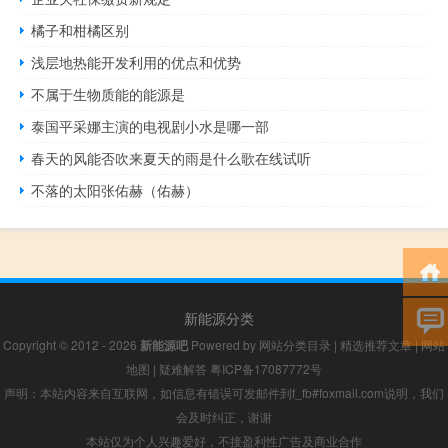
橘子和柑橘区别
浅层地热能开发利用的优点和优势
不属于生物质能的能源是
泰国平采娜主演的电视剧小水是哪一部
春天的风能否吹来夏天的雨是什么歌在线试听
不落的太阳张佑赫（佑赫）
新能源分类
Copyright © 2012 - 2026
新能源吧
Powered by
网站分类目录
|
精选推荐文章
|
网站
地图
|
疑难解答
粤ICP备17087772号
声明：本站内容来自互联网，如信息有错误可发邮件到f_fb#foxmail.com说明，我们
会及时纠正，谢谢
本站仅为个人兴趣爱好，不接盈利性广告及商业合作