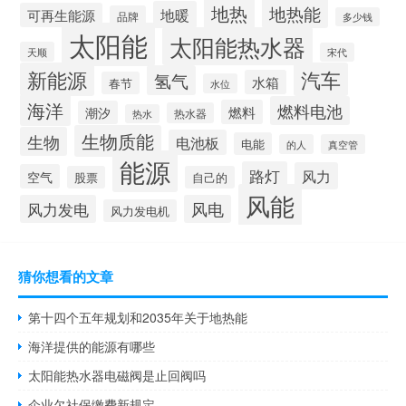
地热
地热能
地暖
可再生能源
品牌
多少钱
太阳能
太阳能热水器
天顺
宋代
新能源
汽车
氢气
水箱
春节
水位
海洋
燃料电池
燃料
潮汐
热水器
热水
生物质能
生物
电池板
电能
的人
真空管
能源
路灯
风力
空气
股票
自己的
风能
风力发电
风电
风力发电机
猜你想看的文章
第十四个五年规划和2035年关于地热能
海洋提供的能源有哪些
太阳能热水器电磁阀是止回阀吗
企业欠社保缴费新规定