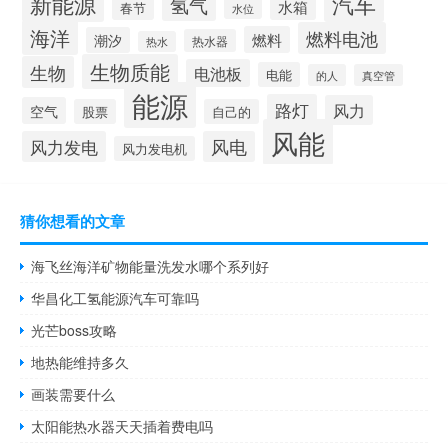
新能源
汽车
氢气
水箱
春节
水位
海洋
燃料电池
燃料
潮汐
热水器
热水
生物质能
生物
电池板
电能
的人
真空管
能源
路灯
风力
空气
股票
自己的
风能
风力发电
风电
风力发电机
猜你想看的文章
海飞丝海洋矿物能量洗发水哪个系列好
华昌化工氢能源汽车可靠吗
光芒boss攻略
地热能维持多久
画装需要什么
太阳能热水器天天插着费电吗