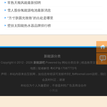
常熟天顺风能最新招聘
雪人股份氢能源电池最新消息
“方寸肤圆光致致”的出处是哪里
壁挂太阳能热水器品牌排行榜
新能源分类
Copyright © 2012 - 2026
新能源吧
Powered by
网站分类目录
|
精选推荐文章
|
网站
地图
|
疑难解答
粤ICP备17087772号
声明：本站内容来自互联网，如信息有错误可发邮件到f_fb#foxmail.com说明，我们
会及时纠正，谢谢
本站仅为个人兴趣爱好，不接盈利性广告及商业合作
小男孩