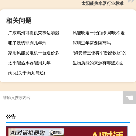
太阳能热水器行业标准
相关问题
广东惠州可提供荣事达加湿器维修服务地址在哪
风能吹走一张白纸,却吹不走一只会飞的蝴蝶,什么启示
犯了洗钱罪判几年刑
深圳过年需要隔离吗
家用风能发电机一台造价多少钱
“魏安釐王使将军晋鄙救赵”的出处是哪里
太阳能热水器能用几年
生物质能的来源有哪些方面
肉丸(关于肉丸简述)
☚
公告