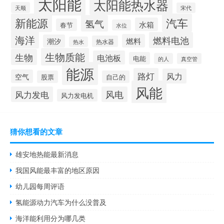
太阳能
太阳能热水器
天顺
宋代
新能源
汽车
氢气
水箱
春节
水位
海洋
燃料电池
燃料
潮汐
热水器
热水
生物质能
生物
电池板
电能
的人
真空管
能源
路灯
风力
空气
股票
自己的
风能
风力发电
风电
风力发电机
猜你想看的文章
雄安地热能最新消息
我国风能最丰富的地区原因
幼儿园每周评语
氢能源动力汽车为什么没普及
海洋能利用分为哪几类