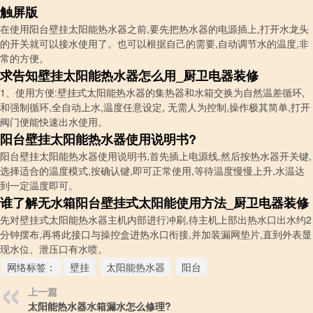
触屏版
在使用阳台壁挂太阳能热水器之前,要先把热水器的电源插上,打开水龙头
的开关就可以接水使用了。也可以根据自己的需要,自动调节水的温度,非
常的方便。
求告知壁挂太阳能热水器怎么用_厨卫电器装修
1、使用方便:壁挂式太阳能热水器的集热器和水箱交换为自然温差循环,
和强制循环,全自动上水,温度任意设定, 无需人为控制,操作极其简单,打开
阀门便能快速出水使用。
阳台壁挂太阳能热水器使用说明书?
阳台壁挂太阳能热水器使用说明书,首先插上电源线,然后按热水器开关键,
选择适合的温度模式,按确认键,即可正常使用,等待温度慢慢上升,水温达
到一定温度即可。
谁了解无水箱阳台壁挂式太阳能使用方法_厨卫电器装修
先对壁挂式太阳能热水器主机内部进行冲刷,待主机上部出热水口出水约2
分钟摆布,再将此接口与操控盒进热水口衔接,并加装漏网垫片,直到外表显
现水位、泄压口有水喷。
网络标签：
壁挂
太阳能热水器
阳台
上一篇
太阳能热水器水箱漏水怎么修理?