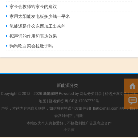
家长会教师给家长的建议
家用太阳能发电板多少钱一平米
氢能源是什么东西加工出来的
拟声词的作用和表达效果
狗狗吃白菜会拉肚子吗
新能源分类
Copyright © 2012 - 2026
新能源吧
Powered by
网站分类目录
|
精选推荐文章
|
网站
地图
|
疑难解答
粤ICP备17087772号
声明：本站内容来自互联网，如信息有错误可发邮件到f_fb#foxmail.com说明，我们
会及时纠正，谢谢
本站仅为个人兴趣爱好，不接盈利性广告及商业合作
小男孩