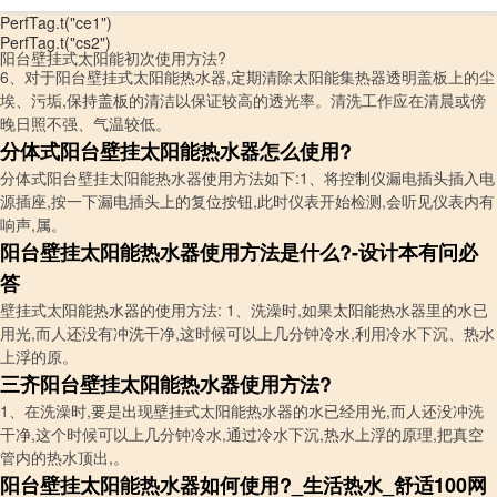
PerfTag.t("ce1")
PerfTag.t("cs2")
阳台壁挂式太阳能初次使用方法?
6、对于阳台壁挂式太阳能热水器,定期清除太阳能集热器透明盖板上的尘
埃、污垢,保持盖板的清洁以保证较高的透光率。清洗工作应在清晨或傍
晚日照不强、气温较低。
分体式阳台壁挂太阳能热水器怎么使用?
分体式阳台壁挂太阳能热水器使用方法如下:1、将控制仪漏电插头插入电
源插座,按一下漏电插头上的复位按钮,此时仪表开始检测,会听见仪表内有
响声,属。
阳台壁挂太阳能热水器使用方法是什么?-设计本有问必
答
壁挂式太阳能热水器的使用方法: 1、洗澡时,如果太阳能热水器里的水已
用光,而人还没有冲洗干净,这时候可以上几分钟冷水,利用冷水下沉、热水
上浮的原。
三齐阳台壁挂太阳能热水器使用方法?
1、在洗澡时,要是出现壁挂式太阳能热水器的水已经用光,而人还没冲洗
干净,这个时候可以上几分钟冷水,通过冷水下沉,热水上浮的原理,把真空
管内的热水顶出,。
阳台壁挂太阳能热水器如何使用?_生活热水_舒适100网