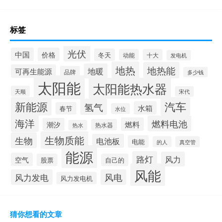
标签
光伏
中国
价格
冬天
动能
十大
发电机
地热
地热能
地暖
可再生能源
品牌
多少钱
太阳能
太阳能热水器
天顺
宋代
新能源
汽车
氢气
水箱
春节
水位
海洋
燃料电池
燃料
潮汐
热水器
热水
生物质能
生物
电池板
电能
的人
真空管
能源
路灯
风力
空气
股票
自己的
风能
风力发电
风电
风力发电机
猜你想看的文章