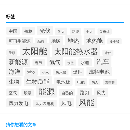
标签
光伏
中国
价格
冬天
动能
十大
发电机
地热
地热能
地暖
可再生能源
品牌
多少钱
太阳能
太阳能热水器
天顺
宋代
新能源
汽车
氢气
水箱
春节
水位
海洋
燃料电池
燃料
潮汐
热水器
热水
生物质能
生物
电池板
电能
的人
真空管
能源
路灯
风力
空气
股票
自己的
风能
风力发电
风电
风力发电机
猜你想看的文章