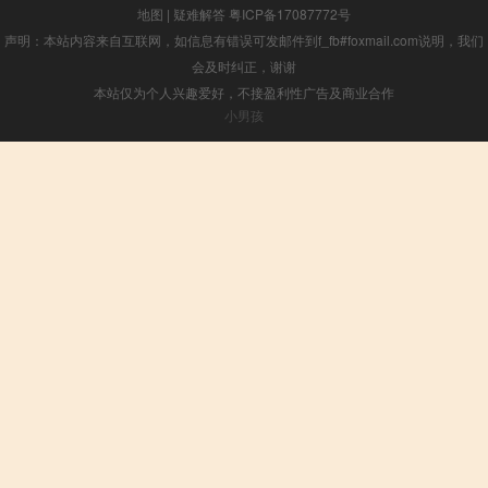
地图
|
疑难解答
粤ICP备17087772号
声明：本站内容来自互联网，如信息有错误可发邮件到f_fb#foxmail.com说明，我们
会及时纠正，谢谢
本站仅为个人兴趣爱好，不接盈利性广告及商业合作
小男孩