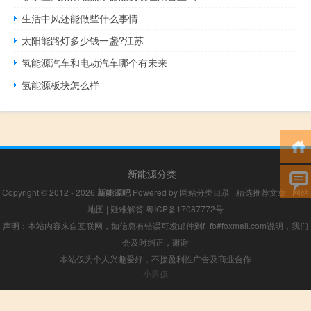
生活中风还能做些什么事情
太阳能路灯多少钱一盏?江苏
氢能源汽车和电动汽车哪个有未来
氢能源板块怎么样
新能源分类
Copyright © 2012 - 2026
新能源吧
Powered by
网站分类目录
|
精选推荐文章
|
网站
地图
|
疑难解答
粤ICP备17087772号
声明：本站内容来自互联网，如信息有错误可发邮件到f_fb#foxmail.com说明，我们
会及时纠正，谢谢
本站仅为个人兴趣爱好，不接盈利性广告及商业合作
小男孩