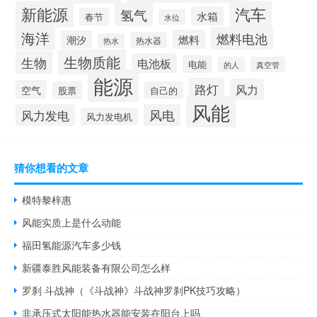
新能源
汽车
氢气
水箱
春节
水位
海洋
燃料电池
燃料
潮汐
热水器
热水
生物质能
生物
电池板
电能
的人
真空管
能源
路灯
风力
空气
股票
自己的
风能
风力发电
风电
风力发电机
猜你想看的文章
模特黎梓惠
风能实质上是什么动能
福田氢能源汽车多少钱
新疆泰胜风能装备有限公司怎么样
罗刹 斗战神（《斗战神》斗战神罗刹PK技巧攻略）
非承压式太阳能热水器能安装在阳台上吗