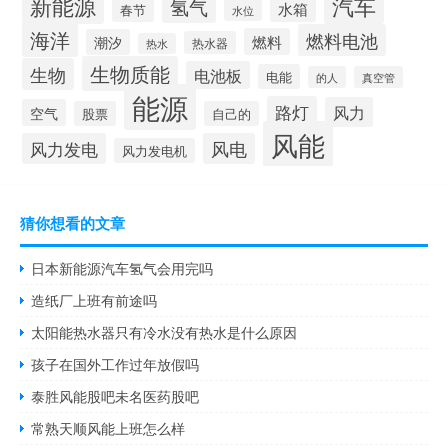
新能源
汽车
氢气
水箱
春节
水位
海洋
燃料电池
燃料
潮汐
热水器
热水
生物质能
生物
电池板
电能
的人
真空管
能源
路灯
风力
空气
股票
自己的
风能
风力发电
风电
风力发电机
猜你想看的文章
日本新能源汽车氢气会用完吗
造纸厂上班有前途吗
太阳能热水器只有冷水没有热水是什么原因
孩子在国外工作过年放假吗
泰胜风能股吧未名医药股吧
常熟天顺风能上班怎么样