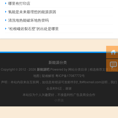
哪里有打印店
氢能是未来最理想的能源原因
清洗地热能破坏地热管吗
“松根巉岩裂石壁”的出处是哪里
新能源分类
Copyright © 2012 - 2026
新能源吧
Powered by
网站分类目录
|
精选推荐文章
|
网站
地图
|
疑难解答
粤ICP备17087772号
声明：本站内容来自互联网，如信息有错误可发邮件到f_fb#foxmail.com说明，我们
会及时纠正，谢谢
本站仅为个人兴趣爱好，不接盈利性广告及商业合作
小男孩