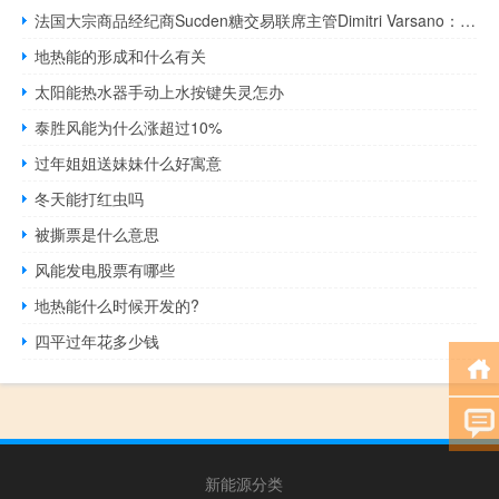
法国大宗商品经纪商Sucden糖交易联席主管Dimitri Varsano：巴西港口拥堵可能会加剧全球糖市供应紧张由于降雨巴西港口的糖装载延误可能会更严重并推高糖价
地热能的形成和什么有关
太阳能热水器手动上水按键失灵怎办
泰胜风能为什么涨超过10%
过年姐姐送妹妹什么好寓意
冬天能打红虫吗
被撕票是什么意思
风能发电股票有哪些
地热能什么时候开发的?
四平过年花多少钱
新能源分类