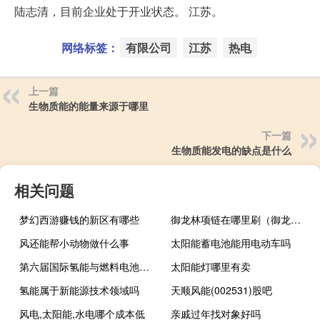
陆志清，目前企业处于开业状态。 江苏。
网络标签：
有限公司
江苏
热电
上一篇
生物质能的能量来源于哪里
下一篇
生物质能发电的缺点是什么
相关问题
梦幻西游赚钱的新区有哪些
御龙林项链在哪里刷（御龙林项链）
风还能帮小动物做什么事
太阳能蓄电池能用电动车吗
第六届国际氢能与燃料电池汽车大会参会名单
太阳能灯哪里有卖
氢能属于新能源技术领域吗
天顺风能(002531)股吧
风电,太阳能,水电哪个成本低
亲戚过年找对象好吗