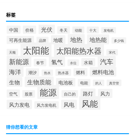
标签
光伏
中国
价格
冬天
动能
十大
发电机
地热
地热能
地暖
可再生能源
品牌
多少钱
太阳能
太阳能热水器
天顺
宋代
新能源
汽车
氢气
水箱
春节
水位
海洋
燃料电池
燃料
潮汐
热水器
热水
生物质能
生物
电池板
电能
的人
真空管
能源
路灯
风力
空气
股票
自己的
风能
风力发电
风电
风力发电机
猜你想看的文章