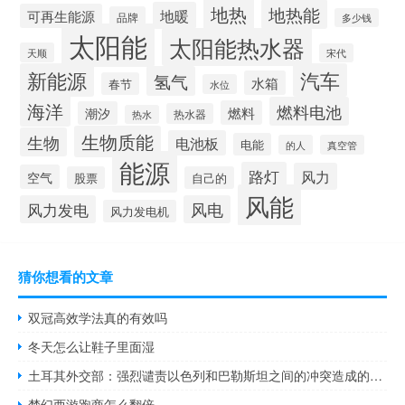
地热
地热能
地暖
可再生能源
品牌
多少钱
太阳能
太阳能热水器
天顺
宋代
新能源
汽车
氢气
水箱
春节
水位
海洋
燃料电池
燃料
潮汐
热水器
热水
生物质能
生物
电池板
电能
的人
真空管
能源
路灯
风力
空气
股票
自己的
风能
风力发电
风电
风力发电机
猜你想看的文章
双冠高效学法真的有效吗
冬天怎么让鞋子里面湿
土耳其外交部：强烈谴责以色列和巴勒斯坦之间的冲突造成的平民伤亡
梦幻西游跑商怎么翻倍