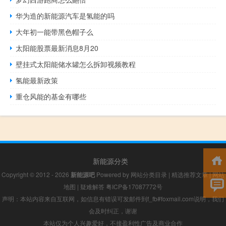
华为造的新能源汽车是氢能的吗
大年初一能带黑色帽子么
太阳能股票最新消息8月20
壁挂式太阳能储水罐怎么拆卸视频教程
氢能最新政策
重仓风能的基金有哪些
新能源分类
Copyright © 2012 - 2026
新能源吧
Powered by
网站分类目录
|
精选推荐文章
|
网站
地图
|
疑难解答
粤ICP备17087772号
声明：本站内容来自互联网，如信息有错误可发邮件到f_fb#foxmail.com说明，我们
会及时纠正，谢谢
本站仅为个人兴趣爱好，不接盈利性广告及商业合作