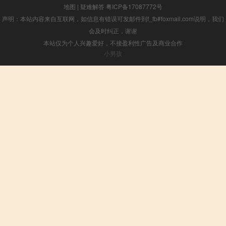
地图
|
疑难解答
粤ICP备17087772号
声明：本站内容来自互联网，如信息有错误可发邮件到f_fb#foxmail.com说明，我们
会及时纠正，谢谢
本站仅为个人兴趣爱好，不接盈利性广告及商业合作
小男孩