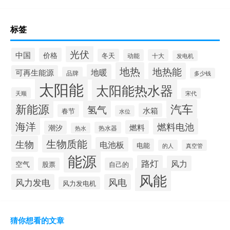
标签
光伏
中国
价格
冬天
动能
十大
发电机
地热
地热能
地暖
可再生能源
品牌
多少钱
太阳能
太阳能热水器
天顺
宋代
新能源
汽车
氢气
水箱
春节
水位
海洋
燃料电池
燃料
潮汐
热水器
热水
生物质能
生物
电池板
电能
的人
真空管
能源
路灯
风力
空气
股票
自己的
风能
风力发电
风电
风力发电机
猜你想看的文章