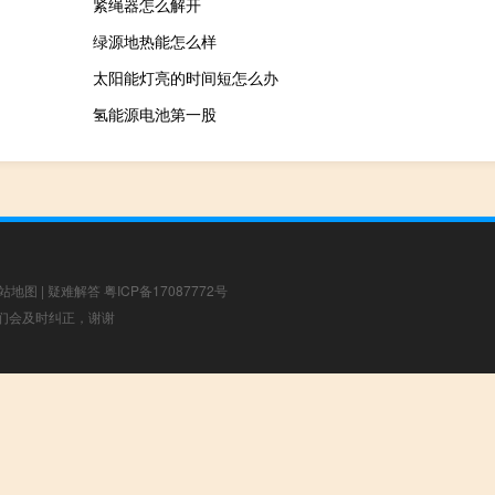
紧绳器怎么解开
绿源地热能怎么样
太阳能灯亮的时间短怎么办
氢能源电池第一股
站地图
|
疑难解答
粤ICP备17087772号
，我们会及时纠正，谢谢