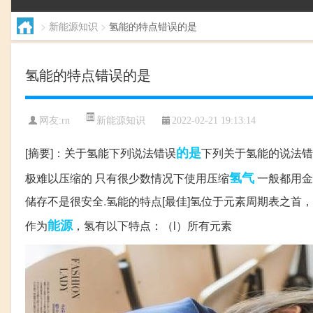
>
新能源知识
>
氢能的特点错误的是
氢能的特点错误的是
新能源知识
网友:
rn
2022-02-21 19:13:14
的是
[摘要]：关于氢能下列说法错误
下列关于氢能的说法错误
氢气
极难以压缩的 只有很少数情况下使用压缩
一般都用金
储存不是很安全.氢能的特点[最佳]氢位于元素周期表之
能源
作为
，氢有以下特点：（l）所有元素