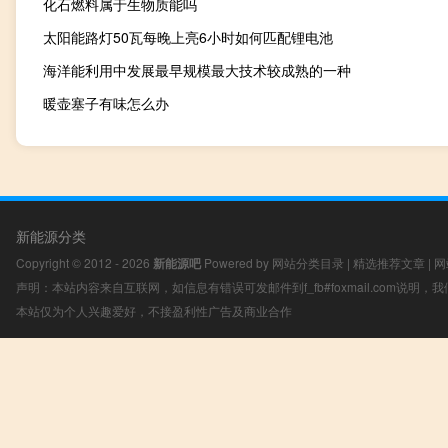
化石燃料属于生物质能吗
太阳能路灯50瓦每晚上亮6小时如何匹配锂电池
海洋能利用中发展最早规模最大技术较成熟的一种
暖壶塞子有味怎么办
新能源分类
Copyright © 2012 - 2026
新能源吧
Powered by
网站分类目录
|
精选推荐文章
|
网
声明：本站内容来自互联网，如信息有错误可发邮件到f_fb#foxmail.com说明
本站仅为个人兴趣爱好，不接盈利性广告及商业合作