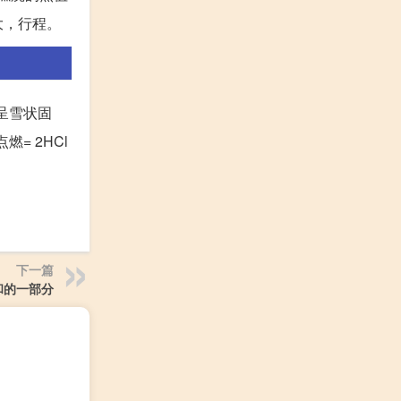
大，行程。
则呈雪状固
燃= 2HCl
下一篇
和的一部分