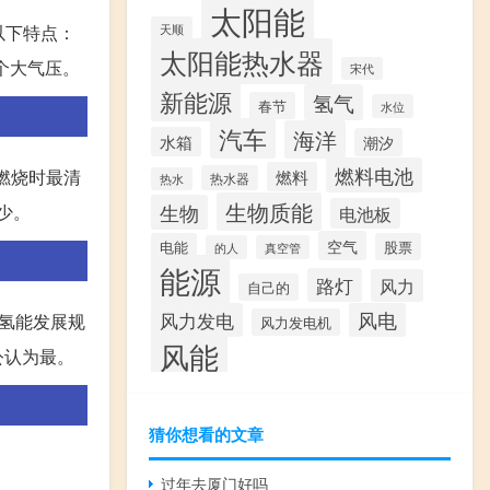
太阳能
天顺
以下特点：
太阳能热水器
百个大气压。
宋代
新能源
氢气
春节
水位
汽车
海洋
水箱
潮汐
燃料电池
氢燃烧时最清
燃料
热水器
热水
生物质能
生物
少。
电池板
空气
电能
股票
的人
真空管
能源
路灯
风力
自己的
风力发电
风电
了氢能发展规
风力发电机
风能
公认为最。
猜你想看的文章
过年去厦门好吗