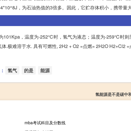
4*10^8J，为石油热值的3倍多。因此，它贮存体积小，携带量
01Kpa，温度为-252℃时，氢气为液态；温度为-259℃时
于水. 具有可燃性, 2H2 + O2 =点燃= 2H2O H2+Cl2 =点
：
氢气
的是
能源
氢能源是不是碳中
mba考试科目及分数线