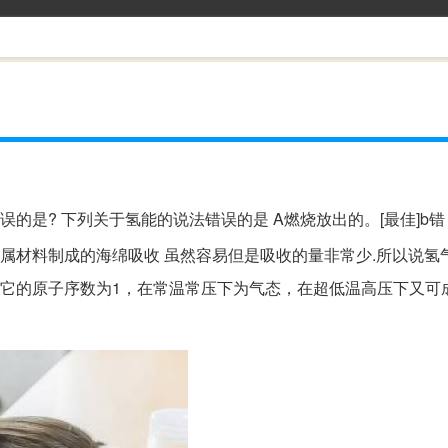
的是? 下列关于氢能的说法错误的是 A燃烧放出的。[最佳]b错
属材料制成的海绵吸收 虽然容易但是吸收的量非常少.所以说氢
首，它的原子序数为1，在常温常压下为气态，在超低温高压下又可