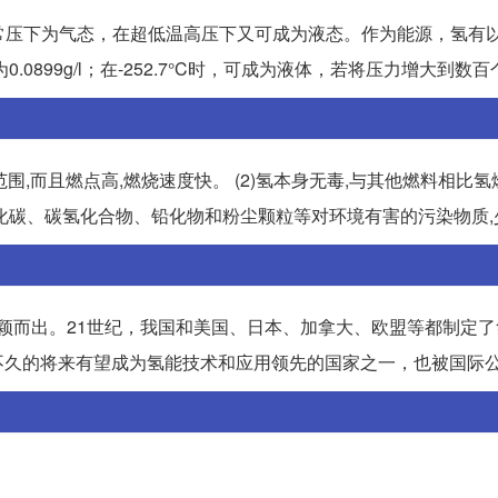
温常压下为气态，在超低温高压下又可成为液态。作为能源，氢有
899g/l；在-252.7°C时，可成为液体，若将压力增大到数
燃范围,而且燃点高,燃烧速度快。 (2)氢本身无毒,与其他燃料相比
化碳、碳氢化合物、铅化物和粉尘颗粒等对环境有害的污染物质,
脱颖而出。21世纪，我国和美国、日本、加拿大、欧盟等都制定
不久的将来有望成为氢能技术和应用领先的国家之一，也被国际