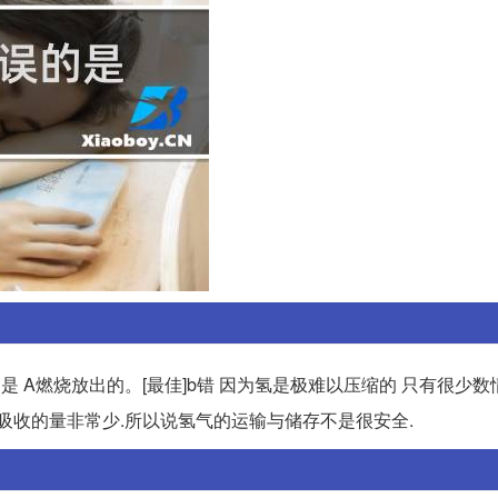
 A燃烧放出的。[最佳]b错 因为氢是极难以压缩的 只有很少
吸收的量非常少.所以说氢气的运输与储存不是很安全.