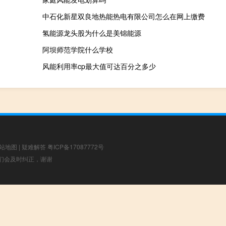
中石化新星双良地热能热电有限公司怎么在网上缴费
氢能源龙头股为什么是美锦能源
阿坝师范学院什么学校
风能利用率cp最大值可达百分之多少
站地图
|
疑难解答
粤ICP备17087772号
，我们会及时纠正，谢谢