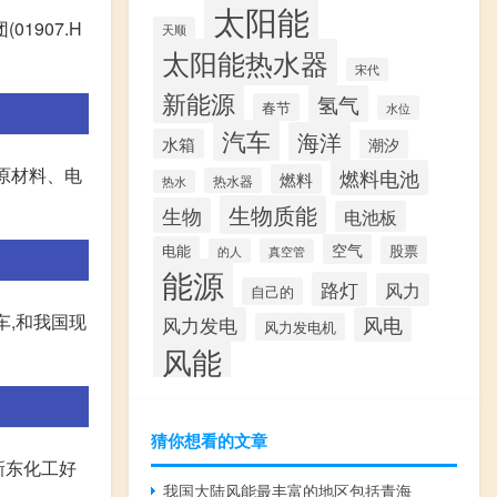
太阳能
1907.H
天顺
太阳能热水器
宋代
新能源
氢气
春节
水位
汽车
海洋
水箱
潮汐
能原材料、电
燃料电池
燃料
热水器
热水
生物质能
生物
电池板
空气
电能
股票
的人
真空管
能源
路灯
风力
自己的
车,和我国现
风力发电
风电
风力发电机
风能
猜你想看的文章
新东化工好
我国大陆风能最丰富的地区包括青海