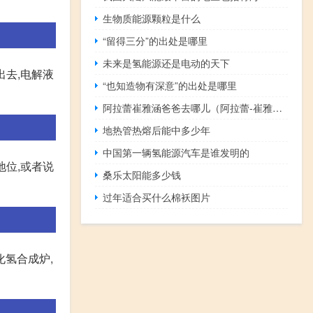
生物质能源颗粒是什么
“留得三分”的出处是哪里
未来是氢能源还是电动的天下
出去,电解液
“也知造物有深意”的出处是哪里
阿拉蕾崔雅涵爸爸去哪儿（阿拉蕾-崔雅涵-爸爸去哪儿第四季嘉宾介绍）
地热管热熔后能中多少年
中国第一辆氢能源汽车是谁发明的
地位,或者说
桑乐太阳能多少钱
过年适合买什么棉袄图片
氢合成炉,