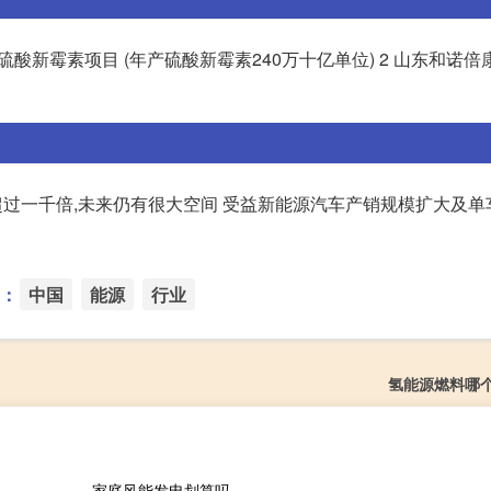
硫酸新霉素项目 (年产硫酸新霉素240万十亿单位) 2 山东和诺
增长超过一千倍,未来仍有很大空间 受益新能源汽车产销规模扩大及
：
中国
能源
行业
氢能源燃料哪
家庭风能发电划算吗