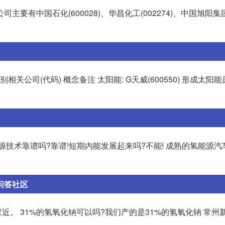
中国石化(600028)、华昌化工(002274)、中国旭阳集团(0
关公司(代码) 概念备注 太阳能: G天威(600550) 形成太阳
技术靠谱吗?靠谱!短期内能发展起来吗?不能! 成熟的氢能源汽
助问答社区
。 31%的氢氧化钠可以吗?我们产的是31%的氢氧化钠 常州