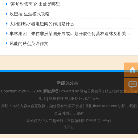
“寒炉对雪烹”的出处是哪里
坎巴拉 生涯模式攻略
太阳能热水器电磁阀的作用是什么
丰林集团：未在非洲某国开展或计划开展任何营林造林及相关业务
风能的缺点英语作文
新能源分类
Copyright © 2012 - 2026
新能源吧
Powered by
网站分类目录
|
精选推荐文章
|
网站
地图
|
疑难解答
粤ICP备17087772号
声明：本站内容来自互联网，如信息有错误可发邮件到f_fb#foxmail.com说明，我们
会及时纠正，谢谢
本站仅为个人兴趣爱好，不接盈利性广告及商业合作
小男孩