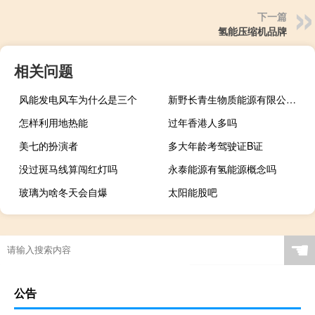
下一篇
氢能压缩机品牌
相关问题
风能发电风车为什么是三个
新野长青生物质能源有限公司属于民营企业吗
怎样利用地热能
过年香港人多吗
美七的扮演者
多大年龄考驾驶证B证
没过斑马线算闯红灯吗
永泰能源有氢能源概念吗
玻璃为啥冬天会自爆
太阳能股吧
☚
公告