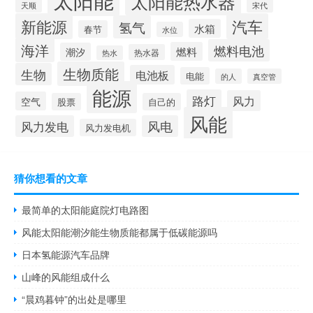
太阳能热水器
天顺
宋代
新能源
汽车
氢气
水箱
春节
水位
海洋
燃料电池
燃料
潮汐
热水器
热水
生物质能
生物
电池板
电能
的人
真空管
能源
路灯
风力
空气
股票
自己的
风能
风力发电
风电
风力发电机
猜你想看的文章
最简单的太阳能庭院灯电路图
风能太阳能潮汐能生物质能都属于低碳能源吗
日本氢能源汽车品牌
山峰的风能组成什么
“晨鸡暮钟”的出处是哪里