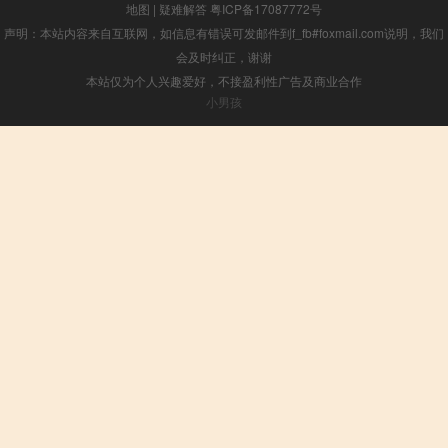
地图
|
疑难解答
粤ICP备17087772号
声明：本站内容来自互联网，如信息有错误可发邮件到f_fb#foxmail.com说明，我们
会及时纠正，谢谢
本站仅为个人兴趣爱好，不接盈利性广告及商业合作
小男孩