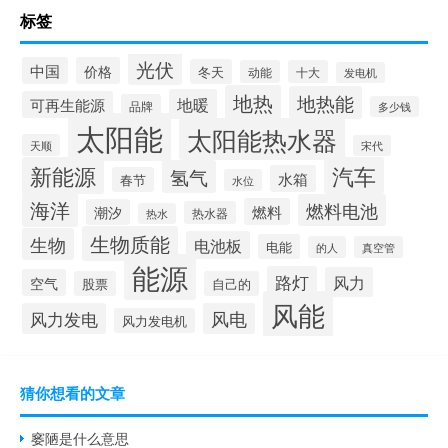
标签
光伏
中国
价格
冬天
动能
十大
发电机
地热
地热能
地暖
可再生能源
品牌
多少钱
太阳能
太阳能热水器
天顺
宋代
新能源
汽车
氢气
水箱
春节
水位
海洋
燃料电池
燃料
潮汐
热水器
热水
生物质能
生物
电池板
电能
的人
真空管
能源
路灯
风力
空气
股票
自己的
风能
风力发电
风电
风力发电机
猜你想看的文章
窭陋是什么意思