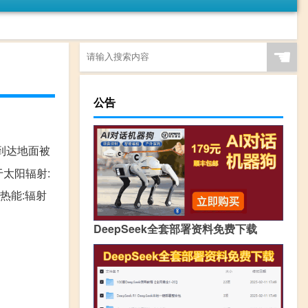
☚
公告
到达地面被
太阳辐射:
热能:辐射
DeepSeek全套部署资料免费下载