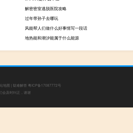
解密密室逃脱医院攻略
过年带孙子去哪玩
风能帮人们做什么好事情写一段话
地热能和潮汐能属于什么能源
站地图
|
疑难解答
粤ICP备17087772号
，我们会及时纠正，谢谢