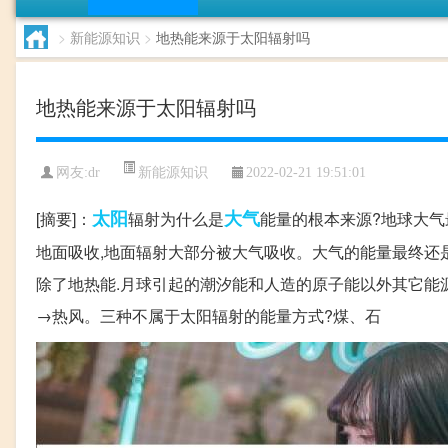
>
新能源知识
>
地热能来源于太阳辐射吗
地热能来源于太阳辐射吗
新能源知识
网友:
dr
2022-02-21 19:51:01
太阳
大气
[摘要]：
辐射为什么是
能量的根本来源?地球大气
地面吸收,地面辐射大部分被大气吸收。大气的能量最终还
除了地热能.月球引起的潮汐能和人造的原子能以外其它能源
→热风。三种不属于太阳辐射的能量方式?煤、石