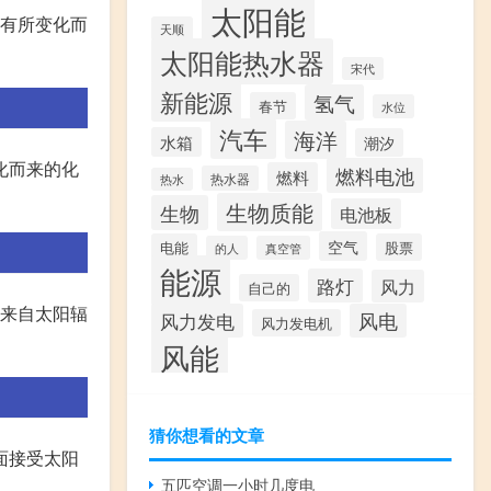
太阳能
式有所变化而
天顺
太阳能热水器
宋代
新能源
氢气
春节
水位
汽车
海洋
水箱
潮汐
化而来的化
燃料电池
燃料
热水器
热水
生物质能
生物
电池板
空气
电能
股票
的人
真空管
能源
路灯
风力
自己的
是来自太阳辐
风力发电
风电
风力发电机
风能
猜你想看的文章
面接受太阳
五匹空调一小时几度电