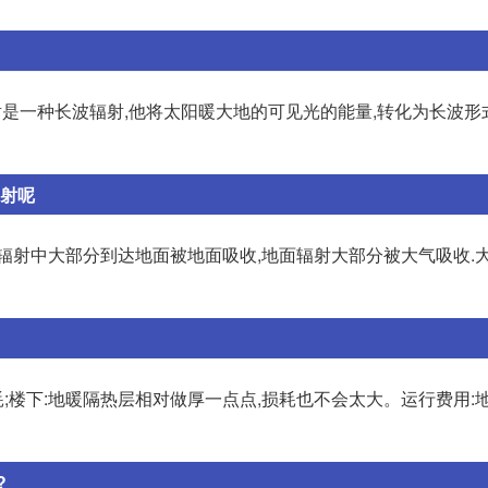
射是一种长波辐射,他将太阳暖大地的可见光的能量,转化为长波形
辐射呢
辐射中大部分到达地面被地面吸收,地面辐射大部分被大气吸收.
耗;楼下:地暖隔热层相对做厚一点点,损耗也不会太大。运行费用:
?