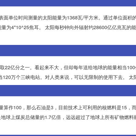
表面单位时间测量的太阳能量为1368瓦/平方米。通过单位面积
4*10^25焦耳。 太阳每秒钟向外辐射约28600亿亿兆瓦的能
地球从中获取22亿分之一。看起来不大，但却每年送给地球的能量相当10
相当120万个三峡电站。对人类来说，可以无限制的使用下去。 太
量算作100，那么石油是3，目前技术上可利用的核燃料是15，
是地球上煤炭总储量的1.7亿倍，远远超过了地球上所有矿物燃料