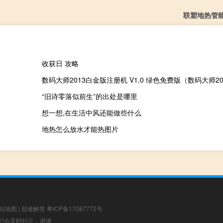
联塑地热管
收获日 攻略
“旧诗零落似前生”的出处是哪里
想一想,在生活中风还能做些什么
地热怎么放水才能热图片
站地图
|
疑难解答
粤ICP备17087772号
，我们会及时纠正，谢谢