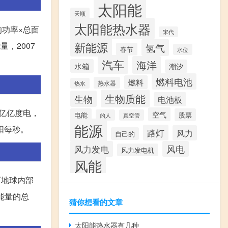
太阳能
天顺
太阳能热水器
的功率×总面
宋代
新能源
量，2007
氢气
春节
水位
汽车
海洋
水箱
潮汐
燃料电池
燃料
热水器
热水
生物质能
生物
电池板
0亿亿度电，
空气
电能
股票
的人
真空管
能源
阳每秒。
路灯
风力
自己的
风力发电
风电
风力发电机
风能
而地球内部
能量的总
猜你想看的文章
太阳能热水器有几种