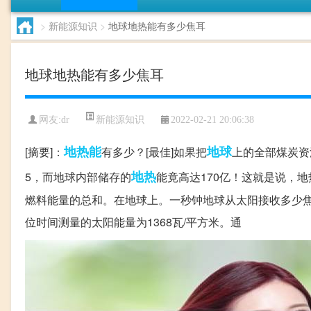
>
新能源知识
>
地球地热能有多少焦耳
地球地热能有多少焦耳
新能源知识
网友:
dr
2022-02-21 20:06:38
地热能
地球
[摘要]：
有多少？[最佳]如果把
上的全部煤炭资
地热
5，而地球内部储存的
能竟高达170亿！这就是说，
燃料能量的总和。在地球上。一秒钟地球从太阳接收多少焦
位时间测量的太阳能量为1368瓦/平方米。通