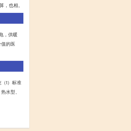
计算，也相。
电，供暖
价值的医
吨（t）标准
、热水型、