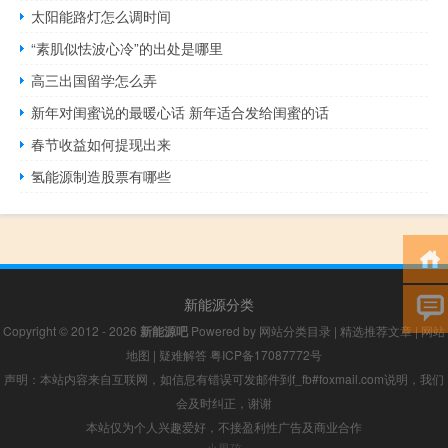
太阳能路灯怎么调时间
“素肌似怯波心冷”的出处是哪里
高三出国留学怎么弄
新年对闺蜜说的最暖心话 新年适合发给闺蜜的话
春节收益如何提现出来
氢能源制造股票有哪些
新能源分类
Copyright © 2012 - 2026
新能源吧
Powered by
网站分类目录
|
精选推荐文章
|
网站
地图
|
疑难解答
粤ICP备17087772号
声明：本站内容来自互联网，如信息有错误可发邮件到f_fb#foxmail.com说明，我们
会及时纠正，谢谢
本站仅为个人兴趣爱好，不接盈利性广告及商业合作
小男孩