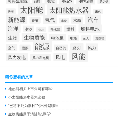
地热
地热能
地暖
可再生能源
品牌
多少钱
太阳能
太阳能热水器
天顺
宋代
新能源
汽车
氢气
水箱
春节
水位
海洋
燃料电池
燃料
潮汐
热水器
热水
生物质能
生物
电池板
电能
的人
真空管
能源
路灯
风力
空气
股票
自己的
风能
风力发电
风电
风力发电机
猜你想看的文章
地热能相关上市公司有哪些
小太阳能热水器怎么做
“已将不死为嘉种”的出处是哪里
生物质能属于清洁能源吗?