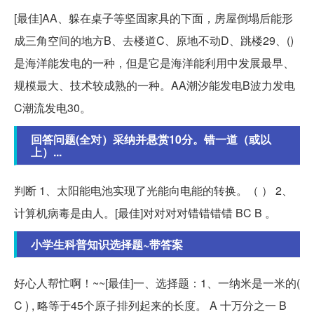
[最佳]AA、躲在桌子等坚固家具的下面，房屋倒塌后能形
成三角空间的地方B、去楼道C、原地不动D、跳楼29、()
是海洋能发电的一种，但是它是海洋能利用中发展最早、
规模最大、技术较成熟的一种。AA潮汐能发电B波力发电
C潮流发电30。
回答问题(全对）采纳并悬赏10分。错一道（或以
上）...
判断 1、太阳能电池实现了光能向电能的转换。（ ） 2、
计算机病毒是由人。[最佳]对对对对错错错错 BC B 。
小学生科普知识选择题~带答案
好心人帮忙啊！~~[最佳]一、选择题：1、一纳米是一米的(
C ) , 略等于45个原子排列起来的长度。 A 十万分之一 B