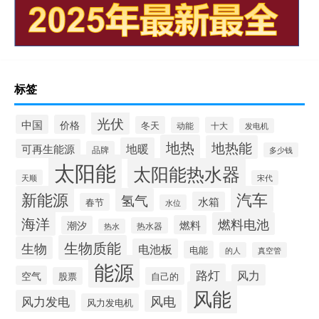
标签
光伏
中国
价格
冬天
动能
十大
发电机
地热
地热能
地暖
可再生能源
品牌
多少钱
太阳能
太阳能热水器
天顺
宋代
新能源
汽车
氢气
水箱
春节
水位
海洋
燃料电池
燃料
潮汐
热水器
热水
生物质能
生物
电池板
电能
的人
真空管
能源
路灯
风力
空气
股票
自己的
风能
风力发电
风电
风力发电机