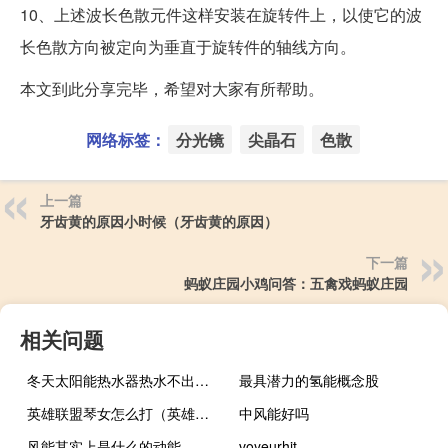
10、上述波长色散元件这样安装在旋转件上，以使它的波
长色散方向被定向为垂直于旋转件的轴线方向。
本文到此分享完毕，希望对大家有所帮助。
网络标签：
分光镜
尖晶石
色散
上一篇
牙齿黄的原因小时候（牙齿黄的原因）
下一篇
蚂蚁庄园小鸡问答：五禽戏蚂蚁庄园
相关问题
冬天太阳能热水器热水不出水怎么回事
最具潜力的氢能概念股
英雄联盟琴女怎么打（英雄联盟琴女该不该脱）
中风能好吗
风能其实上是什么的动能
voyeurhit