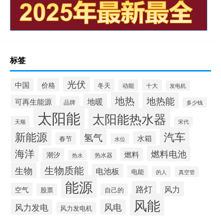
标签
光伏
中国
价格
冬天
动能
十大
发电机
地热
地热能
地暖
可再生能源
品牌
多少钱
太阳能
太阳能热水器
天顺
宋代
新能源
汽车
氢气
水箱
春节
水位
海洋
燃料电池
燃料
潮汐
热水器
热水
生物质能
生物
电池板
电能
的人
真空管
能源
路灯
风力
空气
股票
自己的
风能
风力发电
风电
风力发电机