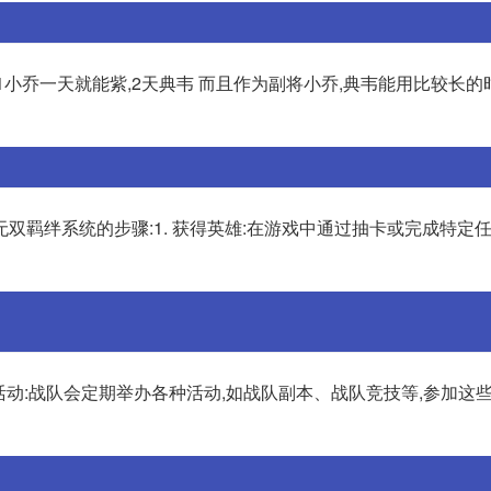
1小乔一天就能紫,2天典韦 而且作为副将小乔,典韦能用比较长的
双羁绊系统的步骤:1. 获得英雄:在游戏中通过抽卡或完成特定
队活动:战队会定期举办各种活动,如战队副本、战队竞技等,参加这