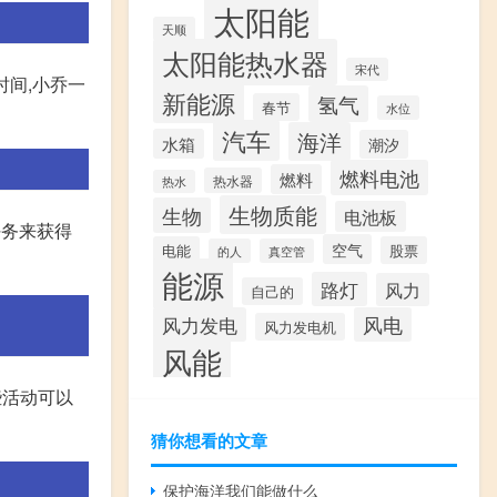
太阳能
天顺
太阳能热水器
宋代
时间,小乔一
新能源
氢气
春节
水位
汽车
海洋
水箱
潮汐
燃料电池
燃料
热水器
热水
生物质能
生物
电池板
任务来获得
空气
电能
股票
的人
真空管
能源
路灯
风力
自己的
风力发电
风电
风力发电机
风能
些活动可以
猜你想看的文章
保护海洋我们能做什么