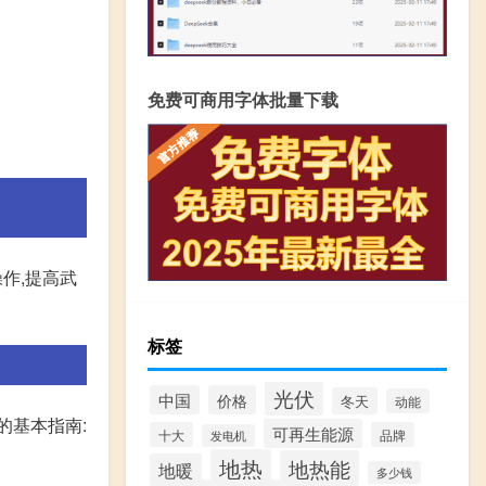
免费可商用字体批量下载
作,提高武
标签
光伏
中国
价格
冬天
动能
的基本指南:
可再生能源
十大
品牌
发电机
地热
地热能
地暖
多少钱