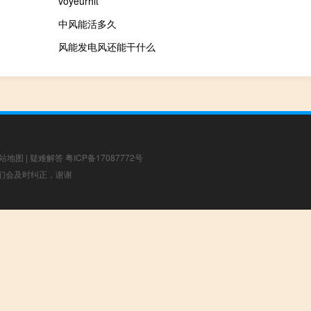
voyeurhit
中风能活多久
风能发电风还能干什么
站地图
|
疑难解答
粤ICP备17087772号
，我们会及时纠正，谢谢