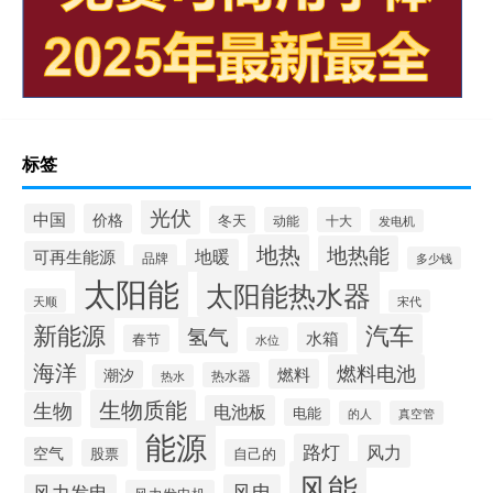
标签
光伏
中国
价格
冬天
动能
十大
发电机
地热
地热能
地暖
可再生能源
品牌
多少钱
太阳能
太阳能热水器
天顺
宋代
新能源
汽车
氢气
水箱
春节
水位
海洋
燃料电池
燃料
潮汐
热水器
热水
生物质能
生物
电池板
电能
的人
真空管
能源
路灯
风力
空气
股票
自己的
风能
风力发电
风电