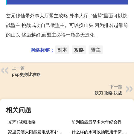
玄元修仙录外事大厅盟主攻略 外事大厅: “仙盟”里面可以挑
战盟主,挑战成功自己做盟主。可以换山头,因为排名越靠前
的山头,奖励越好,而盟主必得一瓶参天造化。
网络标签：
副本
攻略
盟主
上一篇
psp史努比攻略
下一篇
妖刀 攻略 决战
相关问题
光环1视频攻略
前列腺癌最早多大年纪会得
家里安装太阳能发电板有补助吗
什么样的水可以抽取用于需要取水的地热能开发利用项目