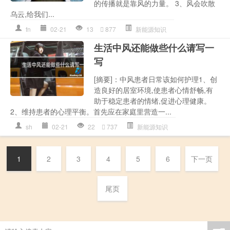
的传播就是靠风的力量。 3、风会吹散
乌云,给我们...
fn
02-21
13
877
新能源知识
生活中风还能做些什么请写一
写
[摘要]：中风患者日常该如何护理1、创
造良好的居室环境,使患者心情舒畅,有
助于稳定患者的情绪,促进心理健康。
2、维持患者的心理平衡。首先应在家庭里营造一...
sh
02-21
22
737
新能源知识
1
2
3
4
5
6
下一页
尾页