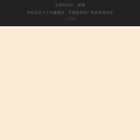
会及时纠正，谢谢
本站仅为个人兴趣爱好，不接盈利性广告及商业合作
小男孩