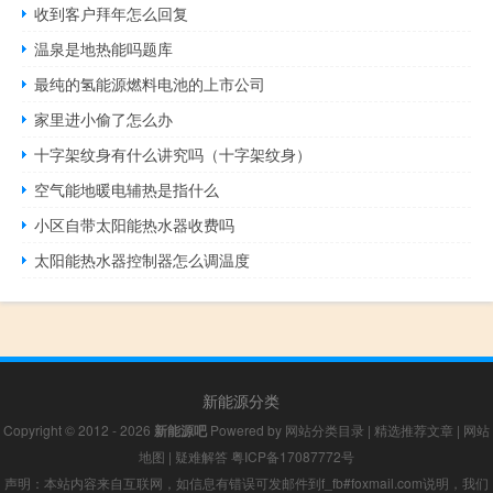
收到客户拜年怎么回复
温泉是地热能吗题库
最纯的氢能源燃料电池的上市公司
家里进小偷了怎么办
十字架纹身有什么讲究吗（十字架纹身）
空气能地暖电辅热是指什么
小区自带太阳能热水器收费吗
太阳能热水器控制器怎么调温度
新能源分类
Copyright © 2012 - 2026
新能源吧
Powered by
网站分类目录
|
精选推荐文章
|
网站
地图
|
疑难解答
粤ICP备17087772号
声明：本站内容来自互联网，如信息有错误可发邮件到f_fb#foxmail.com说明，我们