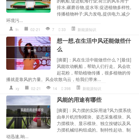
的帆船,促进航海行业;荷兰的风车用于
排水,碾磨谷物,提水等;促进植物多样性,
传播植物种子;风力发电,提供电力,减少
环境污...
fn
02-21
7
33
新能源知识
想一想,在生活中风还能做些什
么
[摘要]：风在生活中能做些什么？[最佳]
风能吹动帆船，帮助人们行走。风会吹
起花粉，帮助植物传播，很多植物的传
播就是靠风的力量。风会吹散乌云，给我们带来...
xy
02-21
14
398
新能源知识
风能的用途有哪些
[摘要]：风力摆的实际用途?风力摆系统
由单片机控制模块、姿态采集模块、风
力摆模块、显示模块、独立按键以及风
力摆机械结构组成的。制特性起动、制
动迅速,响...