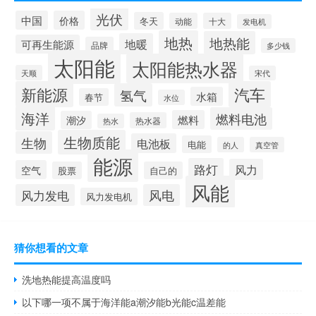
光伏
中国
价格
冬天
动能
十大
发电机
地热
地热能
地暖
可再生能源
品牌
多少钱
太阳能
太阳能热水器
天顺
宋代
新能源
汽车
氢气
水箱
春节
水位
海洋
燃料电池
燃料
潮汐
热水器
热水
生物质能
生物
电池板
电能
的人
真空管
能源
路灯
风力
空气
股票
自己的
风能
风力发电
风电
风力发电机
猜你想看的文章
洗地热能提高温度吗
以下哪一项不属于海洋能a潮汐能b光能c温差能