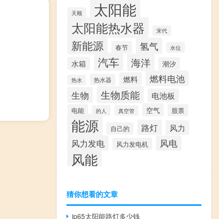
太阳能
天顺
太阳能热水器
宋代
新能源
氢气
春节
水位
汽车
海洋
水箱
潮汐
燃料电池
燃料
热水器
热水
生物质能
生物
电池板
空气
电能
股票
的人
真空管
能源
路灯
风力
自己的
风力发电
风电
风力发电机
风能
猜你想看的文章
ip65太阳能路灯多少钱