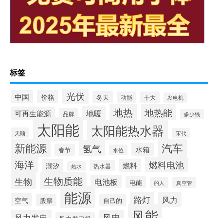
标签
光伏
中国
价格
冬天
动能
十大
发电机
地热
地热能
地暖
可再生能源
品牌
多少钱
太阳能
太阳能热水器
天顺
宋代
新能源
汽车
氢气
水箱
春节
水位
海洋
燃料电池
燃料
潮汐
热水器
热水
生物质能
生物
电池板
电能
的人
真空管
能源
路灯
风力
空气
股票
自己的
风能
风力发电
风电