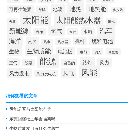
地热
地热能
地暖
可再生能源
品牌
多少钱
太阳能
太阳能热水器
天顺
宋代
新能源
汽车
氢气
水箱
春节
水位
海洋
燃料电池
燃料
潮汐
热水器
热水
生物质能
生物
电池板
电能
的人
真空管
能源
路灯
风力
空气
股票
自己的
风能
风力发电
风电
风力发电机
猜你想看的文章
风能是否与太阳能有关
东莞回宿松过年会隔离吗
生物质能发电有什么优越性