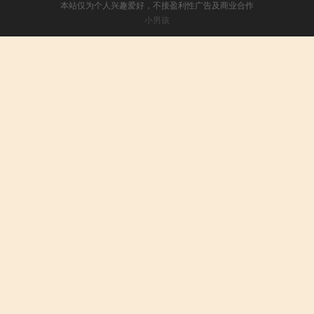
本站仅为个人兴趣爱好，不接盈利性广告及商业合作
小男孩