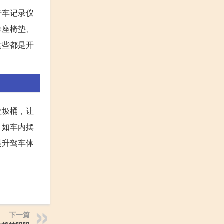
行车记录仪
摩座椅垫、
这些都是开
垃圾桶，让
，如车内摆
提升驾车体
下一篇