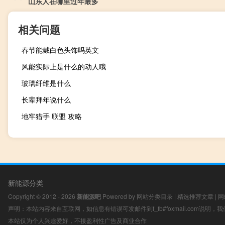
山东人在哪里过年最多
相关问题
春节能戴白色头饰吗英文
风能实际上是什么的动人哦
玻璃纤维是什么
长辈拜年说什么
地牢猎手 联盟 攻略
新能源分类
Copyright © 2012 - 2026
新能源吧
Powered by
网站分类目录
|
精选推荐文章
|
网
声明：本站内容来自互联网，如信息有错误可发邮件到f_fb#foxmail.com说明
本站仅为个人兴趣爱好，不接盈利性广告及商业合作