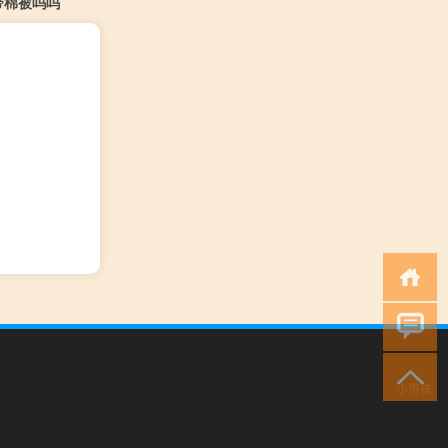
带棉被吗吗
小男孩