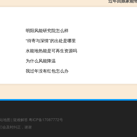
过年回娘家能
明阳风能研究院怎么样
“待寄与深情”的出处是哪里
水能地热能是可再生资源吗
为什么风能降温
我过年没有红包怎么办
站地图
|
疑难解答
粤ICP备17087772号
，我们会及时纠正，谢谢