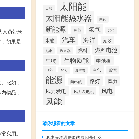
太阳能
天顺
太阳能热水器
宋代
新能源
氢气
春节
水位
的人员带来
汽车
海洋
水箱
潮汐
时，如果是
燃料电池
燃料
热水器
热水
生物质能
生物
电池板
空气
电能
股票
的人
真空管
能源
路灯
风力
自己的
性。比如，
风力发电
风电
风力发电机
车内物品，
风能
猜你想看的文章
非常实用。
形成海洋温差能的原因是什么