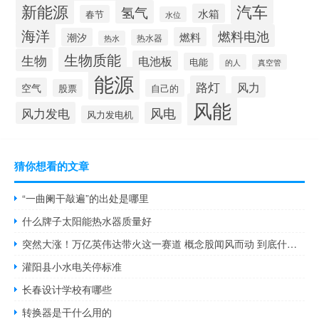
新能源
汽车
氢气
水箱
春节
水位
海洋
燃料电池
燃料
潮汐
热水器
热水
生物质能
生物
电池板
电能
的人
真空管
能源
路灯
风力
空气
股票
自己的
风能
风力发电
风电
风力发电机
猜你想看的文章
“一曲阑干敲遍”的出处是哪里
什么牌子太阳能热水器质量好
突然大涨！万亿英伟达带火这一赛道 概念股闻风而动 到底什么情况嘞
灌阳县小水电关停标准
长春设计学校有哪些
转换器是干什么用的