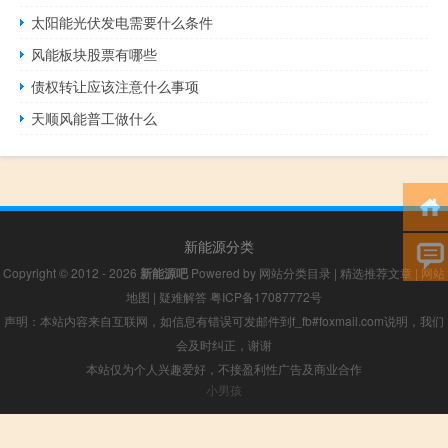
太阳能光伏发电需要什么条件
风能板块股票有哪些
债权转让应该注意什么事项
天顺风能普工做什么
新能源分类
Copyright © 2012 - 2026
新能源吧
Powered by
网站分类目录
|
精选推荐文章
|
网站
地图
|
疑难解答
粤ICP备17087772号
声明：本站内容来自互联网，如信息有错误可发邮件到f_fb#foxmail.com说明，我们
会及时纠正，谢谢
本站仅为个人兴趣爱好，不接盈利性广告及商业合作
小男孩