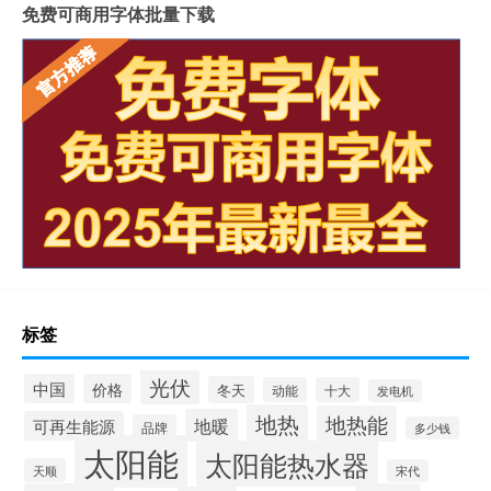
免费可商用字体批量下载
标签
光伏
中国
价格
冬天
动能
十大
发电机
地热
地热能
地暖
可再生能源
品牌
多少钱
太阳能
太阳能热水器
天顺
宋代