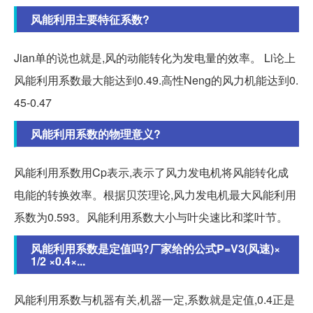
风能利用主要特征系数?
Jian单的说也就是,风的动能转化为发电量的效率。 Li论上
风能利用系数最大能达到0.49.高性Neng的风力机能达到0.
45-0.47
风能利用系数的物理意义?
风能利用系数用Cp表示,表示了风力发电机将风能转化成
电能的转换效率。根据贝茨理论,风力发电机最大风能利用
系数为0.593。风能利用系数大小与叶尖速比和桨叶节。
风能利用系数是定值吗?厂家给的公式P=V3(风速)×
1/2 ×0.4×...
风能利用系数与机器有关,机器一定,系数就是定值,0.4正是