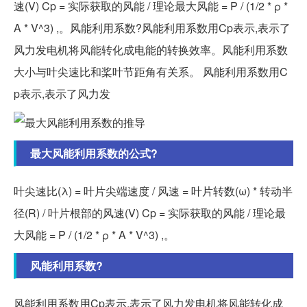
速(V) Cp = 实际获取的风能 / 理论最大风能 = P / (1/2 * ρ *
A * V^3) ,。风能利用系数?风能利用系数用Cp表示,表示了
风力发电机将风能转化成电能的转换效率。风能利用系数
大小与叶尖速比和桨叶节距角有关系。 风能利用系数用C
p表示,表示了风力发
最大风能利用系数的公式?
叶尖速比(λ) = 叶片尖端速度 / 风速 = 叶片转数(ω) * 转动半
径(R) / 叶片根部的风速(V) Cp = 实际获取的风能 / 理论最
大风能 = P / (1/2 * ρ * A * V^3) ,。
风能利用系数?
风能利用系数用Cp表示,表示了风力发电机将风能转化成