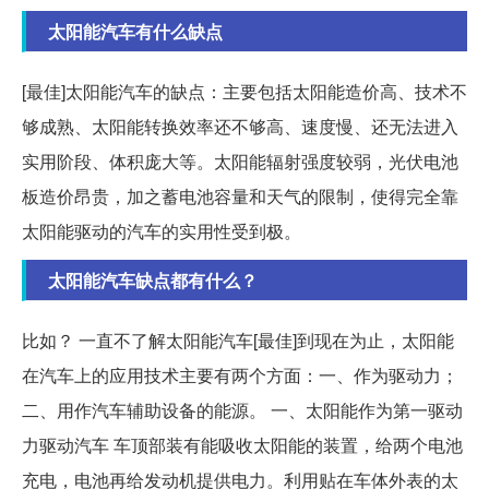
太阳能汽车有什么缺点
[最佳]太阳能汽车的缺点：主要包括太阳能造价高、技术不
够成熟、太阳能转换效率还不够高、速度慢、还无法进入
实用阶段、体积庞大等。太阳能辐射强度较弱，光伏电池
板造价昂贵，加之蓄电池容量和天气的限制，使得完全靠
太阳能驱动的汽车的实用性受到极。
太阳能汽车缺点都有什么？
比如？ 一直不了解太阳能汽车[最佳]到现在为止，太阳能
在汽车上的应用技术主要有两个方面：一、作为驱动力；
二、用作汽车辅助设备的能源。 一、太阳能作为第一驱动
力驱动汽车 车顶部装有能吸收太阳能的装置，给两个电池
充电，电池再给发动机提供电力。利用贴在车体外表的太