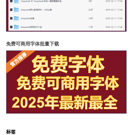
免费可商用字体批量下载
标签