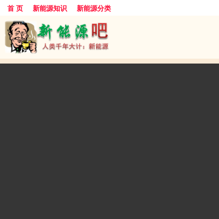
首 页
新能源知识
新能源分类