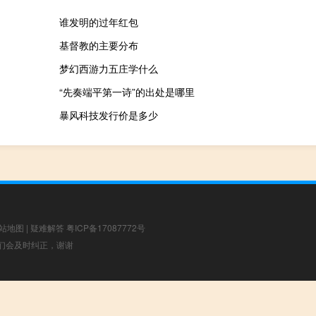
谁发明的过年红包
基督教的主要分布
梦幻西游力五庄学什么
“先奏端平第一诗”的出处是哪里
暴风科技发行价是多少
站地图
|
疑难解答
粤ICP备17087772号
，我们会及时纠正，谢谢