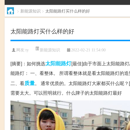
>
新能源知识
>
太阳能路灯买什么样的好
太阳能路灯买什么样的好
新能源知识
网友:
ty
2022-02-21 11:54:00
太阳能
路灯
[摘要]：如何挑选
[最佳]由于市面上太阳能路
能路灯： 一、看整体。 所谓看整体就是看太阳能路灯的
质量
二、看
。 通常优质的。太阳能路灯大家都买什么呢？
需要太大。可以照明就行。什么牌子的太阳能路灯最好