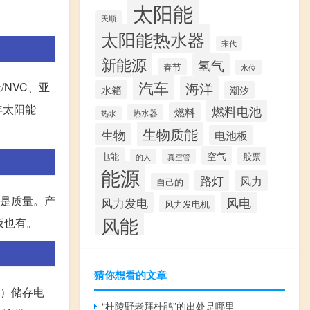
太阳能
天顺
太阳能热水器
宋代
新能源
氢气
春节
水位
汽车
海洋
/NVC、亚
水箱
潮汐
年太阳能
燃料电池
燃料
热水器
热水
生物质能
生物
电池板
空气
电能
股票
的人
真空管
能源
路灯
风力
自己的
的是质量。产
风力发电
风电
风力发电机
风能
板也有。
猜你想看的文章
池）储存电
“杜陵野老拜杜鹃”的出处是哪里