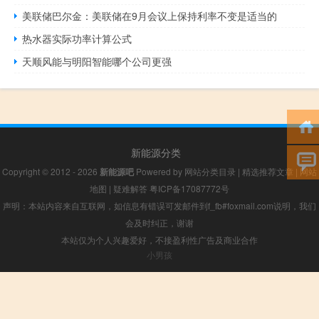
美联储巴尔金：美联储在9月会议上保持利率不变是适当的
热水器实际功率计算公式
天顺风能与明阳智能哪个公司更强
新能源分类
Copyright © 2012 - 2026
新能源吧
Powered by
网站分类目录
|
精选推荐文章
|
网站
地图
|
疑难解答
粤ICP备17087772号
声明：本站内容来自互联网，如信息有错误可发邮件到f_fb#foxmail.com说明，我们
会及时纠正，谢谢
本站仅为个人兴趣爱好，不接盈利性广告及商业合作
小男孩