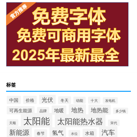
标签
光伏
中国
价格
冬天
动能
十大
发电机
地热
地热能
地暖
可再生能源
品牌
多少钱
太阳能
太阳能热水器
天顺
宋代
新能源
汽车
氢气
水箱
春节
水位