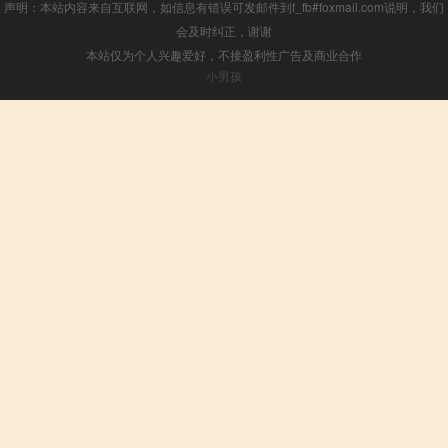
声明：本站内容来自互联网，如信息有错误可发邮件到f_fb#foxmail.com说明，我们
会及时纠正，谢谢
本站仅为个人兴趣爱好，不接盈利性广告及商业合作
小男孩