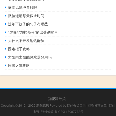
盛泰风能股票股吧
微信运动每天截止时间
过年下饺子的句子有哪些
“虚喝弱却楼烦弓”的出处是哪里
为什么不开发地热能源
困难柜子攻略
太阳雨太阳能热水器好用吗
同盟之道攻略
新能源分类
Copyright © 2012 - 2026
新能源吧
Powered by
网站分类目录
|
精选推荐文章
|
网站
地图
|
疑难解答
粤ICP备17087772号