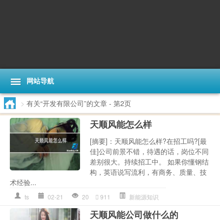
网站导航
>
有关“开发有限公司”的文章
- 第2页
天顺风能怎么样
[摘要]：天顺风能怎么样?在招工吗?[最
佳]公司前景不错，待遇的话，岗位不同
差别很大。持续招工中。 如果你懂钢结
构，英语说写流利，有商务、质量、技
术经验...
ts
02-21
20
911
新能源知识
天顺风能公司做什么的