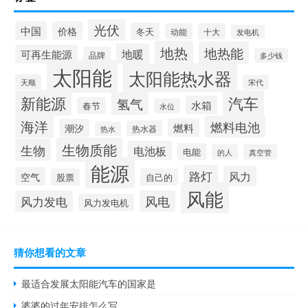
光伏
中国
价格
冬天
动能
十大
发电机
地热
地热能
地暖
可再生能源
品牌
多少钱
太阳能
太阳能热水器
天顺
宋代
新能源
汽车
氢气
水箱
春节
水位
海洋
燃料电池
燃料
潮汐
热水器
热水
生物质能
生物
电池板
电能
的人
真空管
能源
路灯
风力
空气
股票
自己的
风能
风力发电
风电
风力发电机
猜你想看的文章
最适合发展太阳能汽车的国家是
婆婆的过年安排怎么写