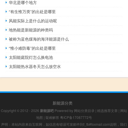
华北是哪个地方
“有生惟万类”的出处是哪里
风能实际上是什么的运动呢
地热能是新能源的种类吗
被称为蓝色煤海的海洋能源是什么
“惟小难防毒”的出处是哪里
太阳能庭院灯怎么换电池
太阳能热水器冬天怎么放空水
新能源分类
Copyright © 2012 - 2026
新能源吧
Powered by
网站分类目录
|
精选推荐文章
|
网站
地图
|
疑难解答
粤ICP备17087772号
声明：本站内容来自互联网，如信息有错误可发邮件到f_fb#foxmail.com说明，我们