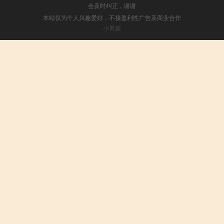
会及时纠正，谢谢
本站仅为个人兴趣爱好，不接盈利性广告及商业合作
小男孩