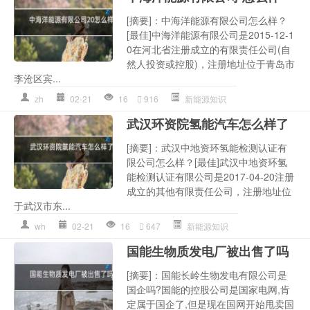
[摘要]：中海洋能源有限公司怎么样？
[最佳]中海洋能源有限公司是2015-12-1
0在河北省注册成立的有限责任公司(自
然人投资或控股)，注册地址位于青岛市
李沧区宾...
zh
02-21
16
916
新能源知识
武汉环资院氢能汽车怎么样了
[摘要]：武汉中地资环氢能检测认证有
限公司怎么样？[最佳]武汉中地资环氢
能检测认证有限公司是2017-04-20注册
成立的其他有限责任公司，注册地址位
于武汉市东...
wh
02-21
16
647
新能源知识
国能生物质发电厂被出售了吗
[摘要]：国能长岭生物发电有限公司是
国企吗?国能的控股公司是国家电网,肯
定属于国企了,但是现在国网开始甩卖国