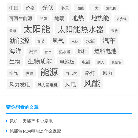
光伏
中国
价格
冬天
动能
十大
发电机
地热
地热能
地暖
可再生能源
品牌
多少钱
太阳能
太阳能热水器
天顺
宋代
新能源
汽车
氢气
水箱
春节
水位
海洋
燃料电池
燃料
潮汐
热水器
热水
生物质能
生物
电池板
电能
的人
真空管
能源
路灯
风力
空气
股票
自己的
风能
风力发电
风电
风力发电机
猜你想看的文章
风机一天能产多少度电
风能转化为电能是什么反应