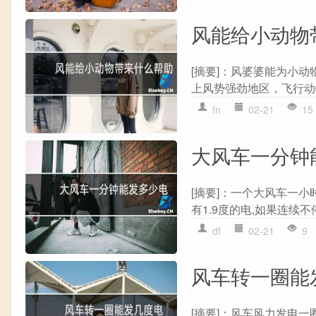
风能给小动物
[摘要]：风婆婆能为小动
上风势强劲地区，飞行动
fn
02-21
15
大风车一分钟
[摘要]：一个大风车一小
有1.9度的电,如果连续不停
df
02-21
9
风车转一圈能
[摘要]：风车风力发电