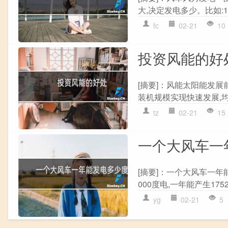
大,决定发电多少。比如:1
fc
02-21
10
投资风能的好
[摘要]：风能太阳能发
装机规模实现快速发展,均
tz
02-21
15
一个大风车一
[摘要]：一个大风车一年
000度电,一年能产生17
yg
02-21
5