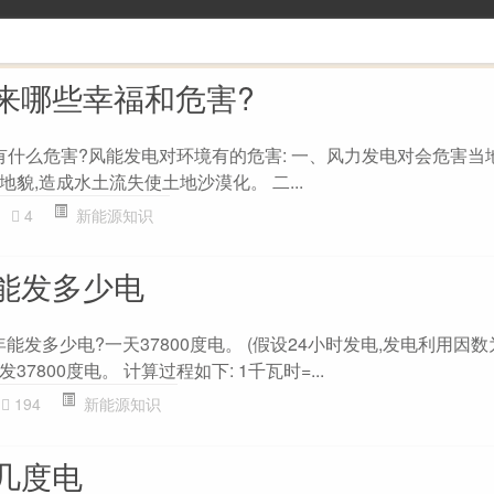
来哪些幸福和危害?
境有什么危害?风能发电对环境有的危害: 一、风力发电对会危害当
貌,造成水土流失使土地沙漠化。 二...
4
新能源知识
能发多少电
能发多少电?一天37800度电。 (假设24小时发电,发电利用因数为0.
7800度电。 计算过程如下: 1千瓦时=...
194
新能源知识
几度电