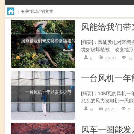
>
有关“风车”的文章
风能给我们带
[摘要]：风能发电对环
境如破坏植被、改变地形地
fn
02-21
14
一台风机一年
[摘要]：10M瓦的风机一年
兆瓦的风力发电机一天能发3
yt
02-21
7
风车一圈能发