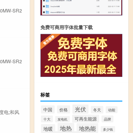
MW-SR2
免费可商用字体批量下载
MW-SR2
标签
光伏
中国
价格
冬天
动能
度电;和风
可再生能源
十大
品牌
发电机
地热
地热能
地暖
多少钱