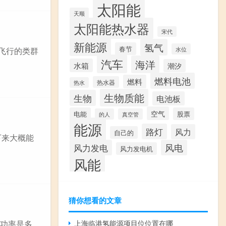
太阳能
天顺
太阳能热水器
宋代
新能源
氢气
春节
水位
能飞行的类群
汽车
海洋
水箱
潮汐
燃料电池
燃料
热水器
热水
生物质能
生物
电池板
空气
电能
股票
的人
真空管
能源
路灯
风力
自己的
下来大概能
风力发电
风电
风力发电机
风能
猜你想看的文章
上海临港氢能源项目位位置在哪
的功率是多