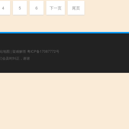
4
5
6
下一页
尾页
站地图
|
疑难解答
粤ICP备17087772号
，我们会及时纠正，谢谢