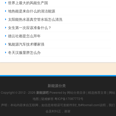
世界上最大的风能生产国
地热能是来自什么的清洁能源
太阳能热水器真空管水垢怎么清洗
女生第一次应该准备什么？
德云社都是怎么拜年
氢能源汽车技术哪家强
冬天汉服显胖怎么办
新能源分类
Copyright © 2012 - 2026
新能源吧
Powered by
网站分类目录
|
精选推荐文章
|
网站
地图
|
疑难解答
粤ICP备17087772号
声明：本站内容来自互联网，如信息有错误可发邮件到f_fb#foxmail.com说明，我们
会及时纠正，谢谢