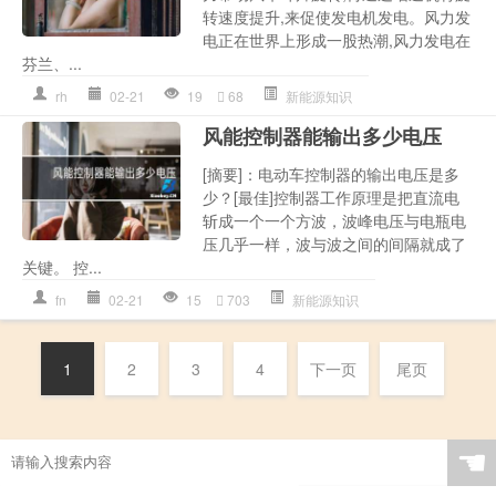
转速度提升,来促使发电机发电。风力发
电正在世界上形成一股热潮,风力发电在
芬兰、...
rh
02-21
19
68
新能源知识
风能控制器能输出多少电压
[摘要]：电动车控制器的输出电压是多
少？[最佳]控制器工作原理是把直流电
斩成一个一个方波，波峰电压与电瓶电
压几乎一样，波与波之间的间隔就成了
关键。 控...
fn
02-21
15
703
新能源知识
1
2
3
4
下一页
尾页
☚