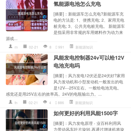
氢能源电池怎么充电
[摘要]：新能源车怎么充电?新能源车充
电的方法是: 1、便携充电; 2、家用充电
桩充电; 3、公共充电桩充电。 新能源车
是指采用非常规的车用燃料作为动力来
源或...
rn
02-21
8
991
新能源知识
风能发电控制器24v可以给12V
电池充电吗
[摘要]：风力发电12伏还是24伏好?家用
风力发动机和小型发动机一般发出的电
是12V---25V左右。一般给电池充电。
感觉还是用25V左右的效率高。24V的电瓶输出力。...
fn
02-21
4
886
新能源知识
如何更好的利用风能1500字
[摘要]：风力发电原理 - 业百科利用风
力带动风车叶片旋转,再通过增速机将旋