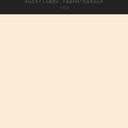
本站仅为个人兴趣爱好，不接盈利性广告及商业合作
小男孩