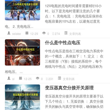
12V电瓶的充电时间通常需要8到10小
时。以下是充电时需要注意的几个要
点： 1. 充电电流 ：充电电流应保持在
电瓶容量的10%左右，以避免过度充
电。 2. 充电电压...
sslake
12-29
0
274
文章列表
什么是中性点电压
中性点电压是指在三相交流电力系统中
的一个概念，具体如下： 1. 定义 ： 在
三相星形（Y形）接线的系统中，每个
相线与中性点（N点）之间的电压称为
相电压。 ...
sl
12-25
0
231
文章列表
变压器真空分接开关原理
变压器真空分接开关的原理主要基于以
下几个特点： 1. 无弧切换 ： 真空分接
开关的触头与真空管串联，确保触头切