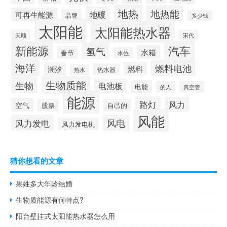
地热
地热能
地暖
可再生能源
品牌
多少钱
太阳能
太阳能热水器
天顺
宋代
新能源
汽车
氢气
水箱
春节
水位
海洋
燃料电池
燃料
潮汐
热水器
热水
生物质能
生物
电池板
电能
的人
真空管
能源
路灯
风力
空气
股票
自己的
风能
风力发电
风电
风力发电机
猜你想看的文章
果姓多大年龄结婚
生物质能源有何特点?
阳台壁挂式太阳能热水器怎么用