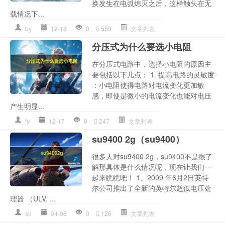
换发生在电弧熄灭之后，这样触头在无
载情况下...
by
12-18
0
559
文章列表
分压式为什么要选小电阻
在分压式电路中，选择小电阻的原因主
要包括以下几点： 1. 提高电路的灵敏度
：小电阻使得电路对电流变化更加敏
感，即使是微小的电流变化也能对电压
产生明显...
fy
12-17
0
247
文章列表
su9400 2g（su9400）
很多人对su9400 2g，su9400不是很了
解那具体是什么情况呢，现在让我们一
起来瞧瞧吧！ 1、2009 年6月2日英特
尔公司推出了全新的英特尔超低电压处
理器 （ULV, ...
su
04-08
0
126
文章列表